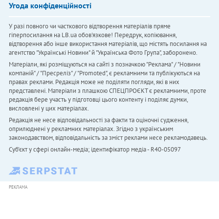
Угода конфіденційності
У разі повного чи часткового відтворення матеріалів пряме
гіперпосилання на LB.ua обов'язкове! Передрук, копіювання,
відтворення або інше використання матеріалів, що містять посилання на
агентство "Українськi Новини" й "Українська Фото Група", заборонено.
Матеріали, які розміщуються на сайті з позначкою "Реклама" / "Новини
компаній" / "Пресреліз" / "Promoted", є рекламними та публікуються на
правах реклами. Редакція може не поділяти погляди, які в них
представлені. Матеріали з плашкою СПЕЦПРОЄКТ є рекламними, проте
редакція бере участь у підготовці цього контенту і поділяє думки,
висловлені у цих матеріалах.
Редакція не несе відповідальності за факти та оціночні судження,
оприлюднені у рекламних матеріалах. Згідно з українським
законодавством, відповідальність за зміст реклами несе рекламодавець.
Cуб'єкт у сфері онлайн-медіа; ідентифікатор медіа - R40-05097
РЕКЛАМА