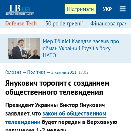
Підтримати
УКР
Defense Tech
“30 років гривні”
Фінансова грамо
Мер Тбілісі Каладзе заявив про
я
обман України і Грузії з боку
НАТО
Головна
—
Політика
—
5 квітня 2011
, 17:02
Янукович торопит с созданием
общественного телевидения
Президент Украины Виктор Янукович
заявляет, что
закон об общественном
телевидении
будет передан в Верховную
раду через 1-2 недели.