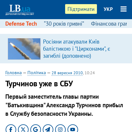
Підтримати
УКР
Defense Tech
“30 років гривні”
Фінансова грамо
Росіяни атакували Київ
в
балістикою і "Цирконами", є
загиблі (доповнено)
Головна
—
Політика
—
28 вересня 2010
, 10:24
Турчинов уже в СБУ
Первый заместитель главы партии
"Батькивщина" Александр Турчинов прибыл
в Службу безопасности Украины.