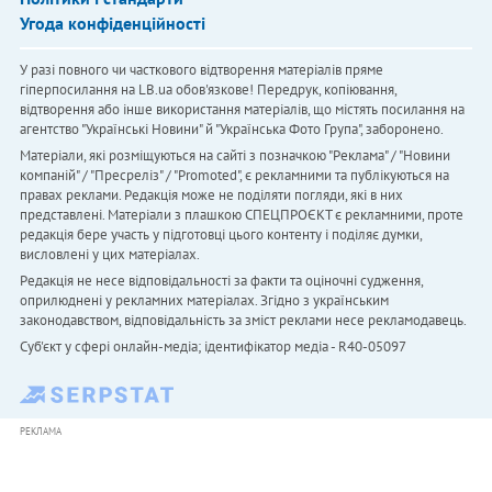
Угода конфіденційності
У разі повного чи часткового відтворення матеріалів пряме
гіперпосилання на LB.ua обов'язкове! Передрук, копіювання,
відтворення або інше використання матеріалів, що містять посилання на
агентство "Українськi Новини" й "Українська Фото Група", заборонено.
Матеріали, які розміщуються на сайті з позначкою "Реклама" / "Новини
компаній" / "Пресреліз" / "Promoted", є рекламними та публікуються на
правах реклами. Редакція може не поділяти погляди, які в них
представлені. Матеріали з плашкою СПЕЦПРОЄКТ є рекламними, проте
редакція бере участь у підготовці цього контенту і поділяє думки,
висловлені у цих матеріалах.
Редакція не несе відповідальності за факти та оціночні судження,
оприлюднені у рекламних матеріалах. Згідно з українським
законодавством, відповідальність за зміст реклами несе рекламодавець.
Cуб'єкт у сфері онлайн-медіа; ідентифікатор медіа - R40-05097
РЕКЛАМА