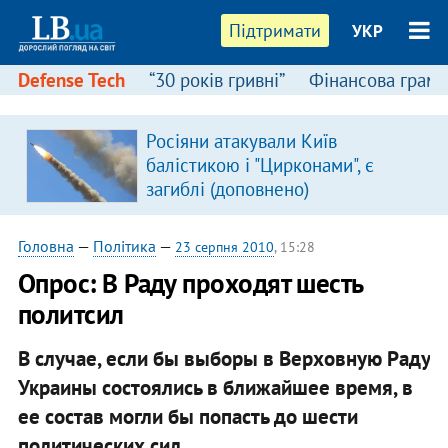
Підтримати
УКР
Defense Tech
“30 років гривні”
Фінансова грамо
Росіяни атакували Київ
балістикою і "Цирконами", є
загиблі (доповнено)
Головна
—
Політика
—
23 серпня 2010
, 15:28
Опрос: В Раду проходят шесть
политсил
В случае, если бы выборы в Верховную Раду
Украины состоялись в ближайшее время, в
ее состав могли бы попасть до шести
политических сил. ​