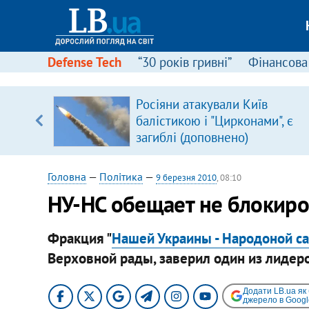
Defense Tech
“30 років гривні”
Фінансова
щодо
Росіяни атакували Київ
 у
балістикою і "Цирконами", є
ої ходи
загиблі (доповнено)
Головна
—
Політика
—
9 березня 2010
, 08:10
НУ-НС обещает не блокиро
Фракция "
Нашей Украины - Народоной с
Верховной рады, заверил один из лидеро
Додати LB.ua як
джерело в Googl