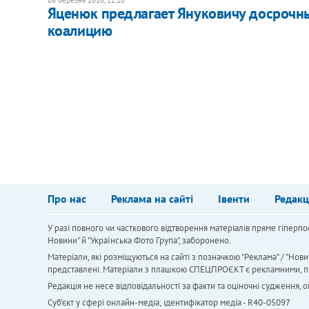
Яценюк предлагает Януковичу досрочн
коалицию
Про нас
Реклама на сайті
Івенти
Редакц
У разі повного чи часткового відтворення матеріалів пряме гіперпо
Новини" й "Українська Фото Група", заборонено.
Матеріали, які розміщуються на сайті з позначкою "Реклама" / "Нови
представлені. Матеріали з плашкою СПЕЦПРОЄКТ є рекламними, проте
Редакція не несе відповідальності за факти та оціночні судження,
Cуб'єкт у сфері онлайн-медіа; ідентифікатор медіа - R40-05097