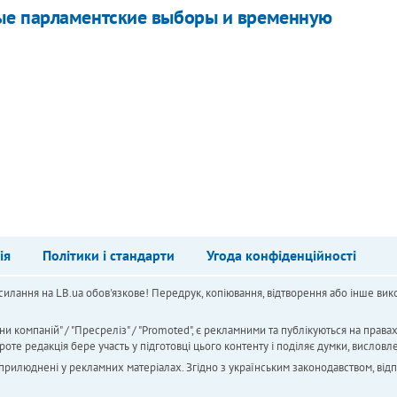
ые парламентские выборы и временную
ія
Політики і стандарти
Угода конфіденційності
силання на LB.ua обов'язкове! Передрук, копіювання, відтворення або інше вико
ни компаній" / "Пресреліз" / "Promoted", є рекламними та публікуються на права
 редакція бере участь у підготовці цього контенту і поділяє думки, висловле
 оприлюднені у рекламних матеріалах. Згідно з українським законодавством, від