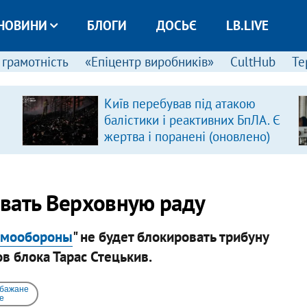
НОВИНИ
БЛОГИ
ДОСЬЄ
LB.LIVE
 грамотність
«Епіцентр виробників»
CultHub
Те
Київ перебував під атакою
балістики і реактивних БпЛА. Є
жертва і поранені (оновлено)
вать Верховную раду
амообороны
" не будет блокировать трибуну
в блока Тарас Стецькив.
 бажане
e