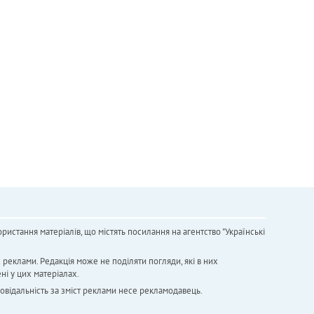
ристання матеріалів, що містять посилання на агентство "Українськi
х реклами. Редакція може не поділяти погляди, які в них
ні у цих матеріалах.
повідальність за зміст реклами несе рекламодавець.