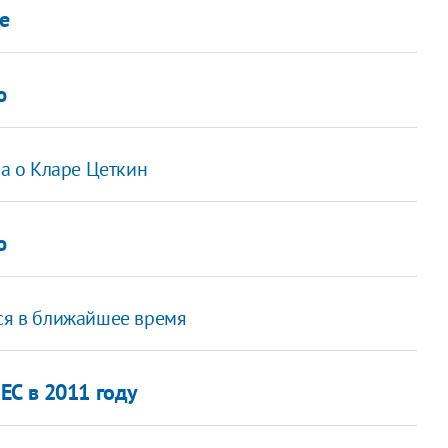
е
ю
а о Кларе Цеткин
ю
тся в ближайшее время
ЕС в 2011 году