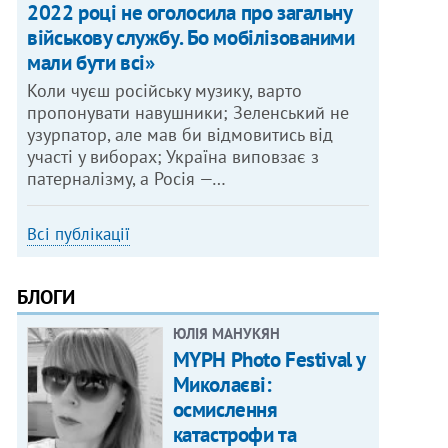
2022 році не оголосила про загальну
військову службу. Бо мобілізованими
мали бути всі»
Коли чуєш російську музику, варто
пропонувати навушники; Зеленський не
узурпатор, але мав би відмовитись від
участі у виборах; Україна виповзає з
патерналізму, а Росія —…
Всі публікації
БЛОГИ
ЮЛІЯ МАНУКЯН
MYPH Photo Festival у
Миколаєві:
осмислення
катастрофи та