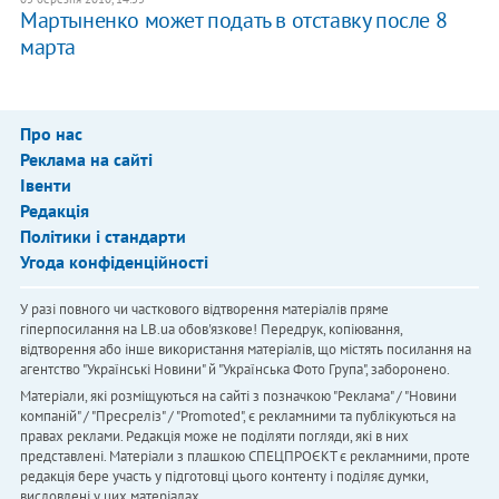
Мартыненко может подать в отставку после 8
марта
Про нас
Реклама на сайті
Івенти
Редакція
Політики і стандарти
Угода конфіденційності
У разі повного чи часткового відтворення матеріалів пряме
гіперпосилання на LB.ua обов'язкове! Передрук, копіювання,
відтворення або інше використання матеріалів, що містять посилання на
агентство "Українськi Новини" й "Українська Фото Група", заборонено.
Матеріали, які розміщуються на сайті з позначкою "Реклама" / "Новини
компаній" / "Пресреліз" / "Promoted", є рекламними та публікуються на
правах реклами. Редакція може не поділяти погляди, які в них
представлені. Матеріали з плашкою СПЕЦПРОЄКТ є рекламними, проте
редакція бере участь у підготовці цього контенту і поділяє думки,
висловлені у цих матеріалах.