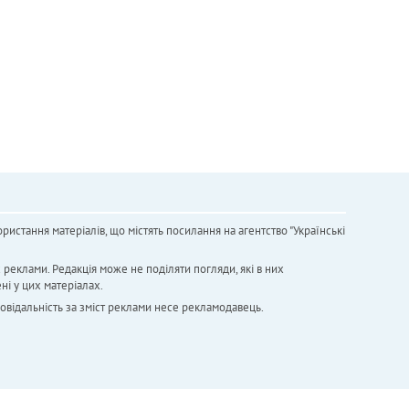
ристання матеріалів, що містять посилання на агентство "Українськi
х реклами. Редакція може не поділяти погляди, які в них
ні у цих матеріалах.
повідальність за зміст реклами несе рекламодавець.