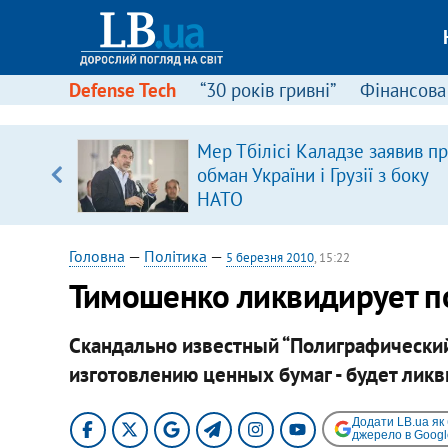
Defense Tech
“30 років гривні”
Фінансова
Мер Тбілісі Каладзе заявив п
, є
обман України і Грузії з боку
НАТО
Головна
—
Політика
—
5 березня 2010
, 15:22
Тимошенко ликвидирует п
Скандально известный “Полиграфический
изготовлению ценных бумаг - будет лик
Додати LB.ua як
джерело в Googl