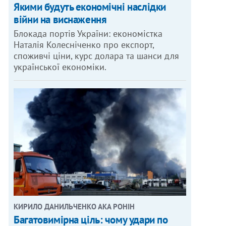
Якими будуть економічні наслідки
війни на виснаження
Блокада портів України: економістка
Наталія Колесніченко про експорт,
споживчі ціни, курс долара та шанси для
української економіки.
КИРИЛО ДАНИЛЬЧЕНКО АКА РОНІН
Багатовимірна ціль: чому удари по