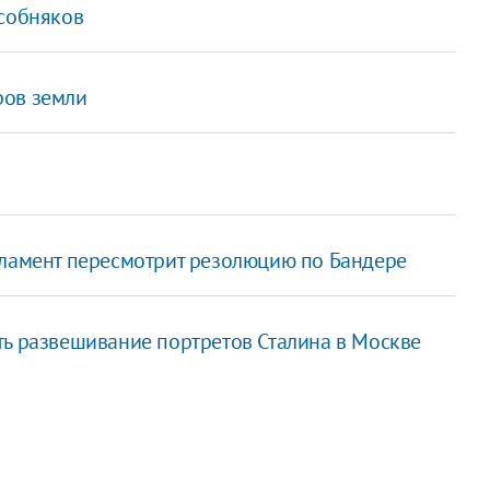
особняков
ров земли
рламент пересмотрит резолюцию по Бандере
ть развешивание портретов Сталина в Москве