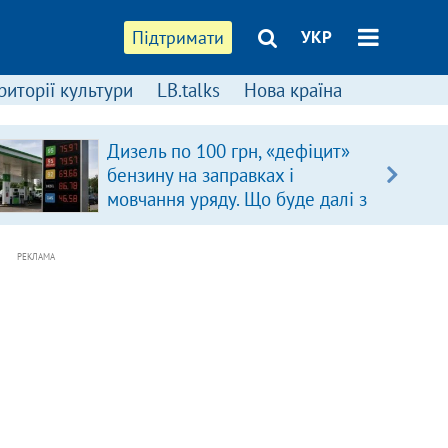
Підтримати
УКР
риторії культури
LB.talks
Нова країна
Дизель по 100 грн, «дефіцит»
бензину на заправках і
мовчання уряду. Що буде далі з
цінами на пальне?
РЕКЛАМА