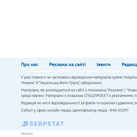
Про нас
Реклама на сайті
Івенти
Редакц
У разі повного чи часткового відтворення матеріалів пряме гіперпо
Новини" й "Українська Фото Група", заборонено.
Матеріали, які розміщуються на сайті з позначкою "Реклама" / "Нови
представлені. Матеріали з плашкою СПЕЦПРОЄКТ є рекламними, проте
Редакція не несе відповідальності за факти та оціночні судження,
Cуб'єкт у сфері онлайн-медіа; ідентифікатор медіа - R40-05097
РЕКЛАМА