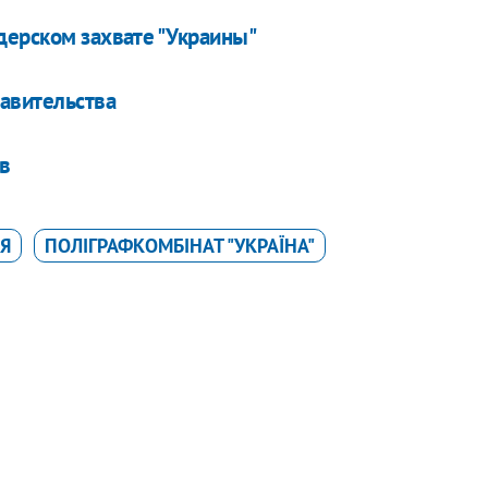
дерском захвате "Украины"
равительства
в
ІЯ
ПОЛІГРАФКОМБІНАТ "УКРАЇНА"