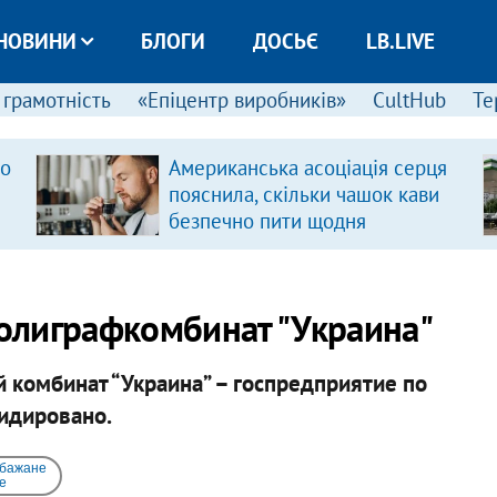
НОВИНИ
БЛОГИ
ДОСЬЄ
LB.LIVE
 грамотність
«Епіцентр виробників»
CultHub
Те
ро
Американська асоціація серця
пояснила, скільки чашок кави
безпечно пити щодня
олиграфкомбинат "Украина"
 комбинат “Украина” – госпредприятие по
видировано.
 бажане
e