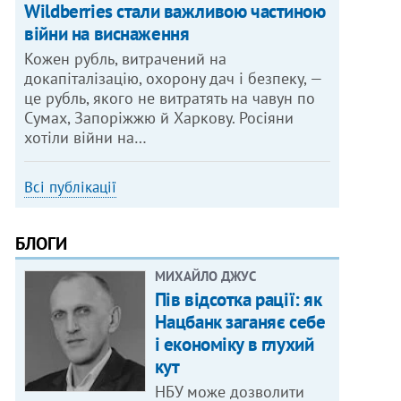
Wildberries стали важливою частиною
війни на виснаження
Кожен рубль, витрачений на
докапіталізацію, охорону дач і безпеку, —
це рубль, якого не витратять на чавун по
Сумах, Запоріжжю й Харкову. Росіяни
хотіли війни на…
Всі публікації
БЛОГИ
МИХАЙЛО ДЖУС
Пів відсотка рації: як
Нацбанк заганяє себе
і економіку в глухий
кут
НБУ може дозволити