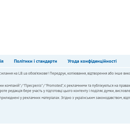
ія
Політики і стандарти
Угода конфіденційності
силання на LB.ua обов'язкове! Передрук, копіювання, відтворення або інше вико
ни компаній" / "Пресреліз" / "Promoted", є рекламними та публікуються на права
 редакція бере участь у підготовці цього контенту і поділяє думки, висловле
 оприлюднені у рекламних матеріалах. Згідно з українським законодавством, від