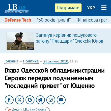
Підтримати
УКР
Defense Tech
“30 років гривні”
Фінансова грамо
Загинув керівник пошукового
загону "Плацдарм" Олексій Юков
Головна
—
Політика
—
26 лютого 2010
, 11:25
Глава Одесской обладминистрации
Сердюк передал подчиненным
"последний привет" от Ющенко
Додати LB.ua як бажане