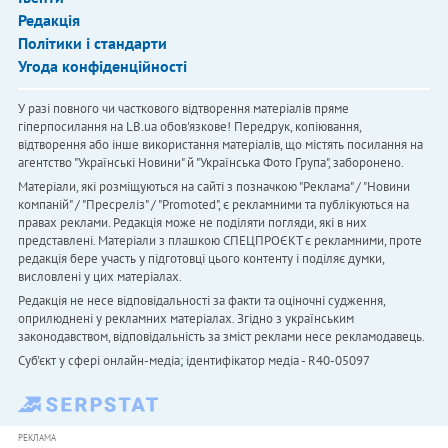
Редакція
Політики і стандарти
Угода конфіденційності
У разі повного чи часткового відтворення матеріалів пряме
гіперпосилання на LB.ua обов'язкове! Передрук, копіювання,
відтворення або інше використання матеріалів, що містять посилання на
агентство "Українськi Новини" й "Українська Фото Група", заборонено.
Матеріали, які розміщуються на сайті з позначкою "Реклама" / "Новини
компаній" / "Пресреліз" / "Promoted", є рекламними та публікуються на
правах реклами. Редакція може не поділяти погляди, які в них
представлені. Матеріали з плашкою СПЕЦПРОЄКТ є рекламними, проте
редакція бере участь у підготовці цього контенту і поділяє думки,
висловлені у цих матеріалах.
Редакція не несе відповідальності за факти та оціночні судження,
оприлюднені у рекламних матеріалах. Згідно з українським
законодавством, відповідальність за зміст реклами несе рекламодавець.
Cуб'єкт у сфері онлайн-медіа; ідентифікатор медіа - R40-05097
РЕКЛАМА