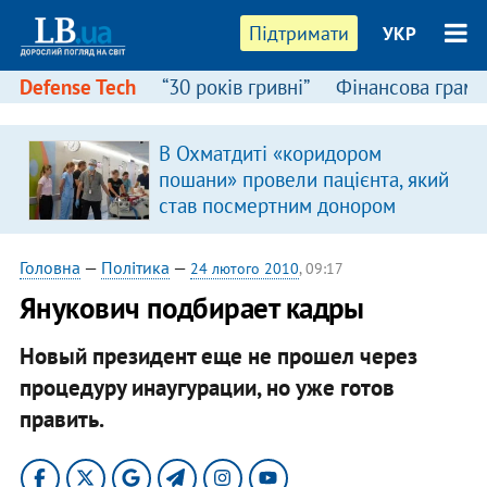
Підтримати
УКР
Defense Tech
“30 років гривні”
Фінансова грамо
В Охматдиті «коридором
пошани» провели пацієнта, який
став посмертним донором
Головна
—
Політика
—
24 лютого 2010
, 09:17
Янукович подбирает кадры
Новый президент еще не прошел через
процедуру инаугурации, но уже готов
править.