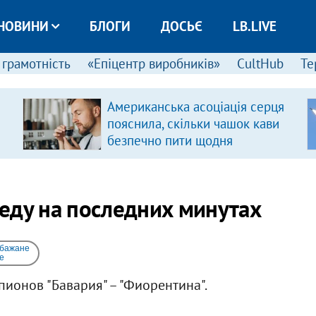
НОВИНИ
БЛОГИ
ДОСЬЄ
LB.LIVE
 грамотність
«Епіцентр виробників»
CultHub
Те
Американська асоціація серця
пояснила, скільки чашок кави
безпечно пити щодня
еду на последних минутах
 бажане
e
ионов "Бавария" – "Фиорентина".