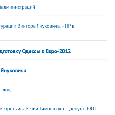
айадминистраций
гурации Виктора Януковича, – ПР в
готовку Одессы к Евро-2012
 Януковича
излиц
мотреть иск Юлии Тимошенко, – депутат БЮТ