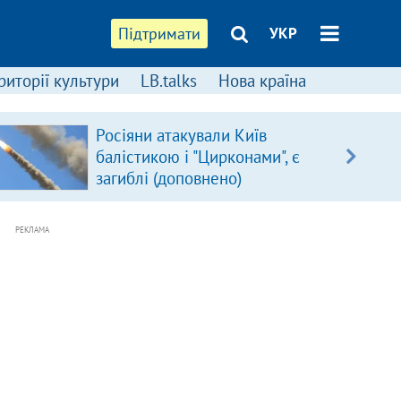
Підтримати
УКР
риторії культури
LB.talks
Нова країна
Росіяни атакували Київ
балістикою і "Цирконами", є
загиблі (доповнено)
РЕКЛАМА