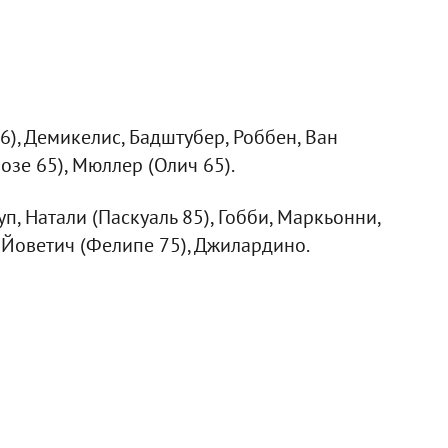
46), Демикелис, Бадштубер, Роббен, Ван
озе 65), Мюллер (Олич 65).
п, Натали (Паскуаль 85), Гобби, Маркьонни,
, Йоветич (Фелипе 75), Джилардино.