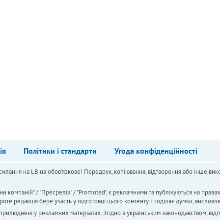
ія
Політики і стандарти
Угода конфіденційності
силання на LB.ua обов'язкове! Передрук, копіювання, відтворення або інше вико
ни компаній" / "Пресреліз" / "Promoted", є рекламними та публікуються на права
 редакція бере участь у підготовці цього контенту і поділяє думки, висловле
 оприлюднені у рекламних матеріалах. Згідно з українським законодавством, від