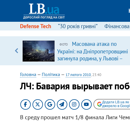
Defense Tech
“30 років гривні”
Фінансова
щодо
Масована атака по
ФОТО
 у
Україні: на Дніпропетровщині
ої ходи
загинула родина, у Львові –
удар по багатоповерхівках
(доповнюється)
Головна
—
Політика
—
17 лютого 2010
, 23:40
ЛЧ: Бавария вырывает поб
Додати LB.ua як
джерело в Googl
В среду прошел матч 1/8 финала Лиги Чемп