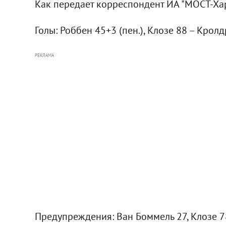
Как передает корреспондент ИА "МОСТ-Харь
Голы: Роббен 45+3 (пен.), Клозе 88 – Кролд
РЕКЛАМА
Предупреждения: Ван Боммель 27, Клозе 7