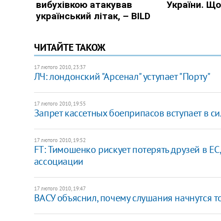
ЧИТАЙТЕ ТАКОЖ
17 лютого 2010, 23:37
ЛЧ: лондонский "Арсенал" уступает "Порту"
17 лютого 2010, 19:55
Запрет кассетных боеприпасов вступает в сил
17 лютого 2010, 19:52
FT: Тимошенко рискует потерять друзей в ЕС
ассоциации
17 лютого 2010, 19:47
ВАСУ объяснил, почему слушания начнутся т