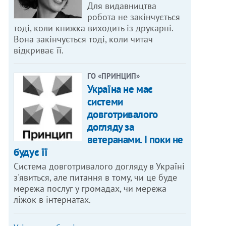
Для видавництва
робота не закінчується
тоді, коли книжка виходить із друкарні.
Вона закінчується тоді, коли читач
відкриває її.
ГО «ПРИНЦИП»
Україна не має
системи
довготривалого
догляду за
ветеранами. І поки не
будує її
Система довготривалого догляду в Україні
з'явиться, але питання в тому, чи це буде
мережа послуг у громадах, чи мережа
ліжок в інтернатах.