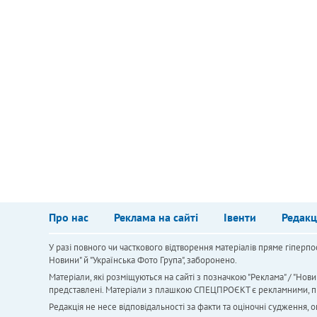
Про нас
Реклама на сайті
Івенти
Редакц
У разі повного чи часткового відтворення матеріалів пряме гіперпо
Новини" й "Українська Фото Група", заборонено.
Матеріали, які розміщуються на сайті з позначкою "Реклама" / "Нови
представлені. Матеріали з плашкою СПЕЦПРОЄКТ є рекламними, проте
Редакція не несе відповідальності за факти та оціночні судження,