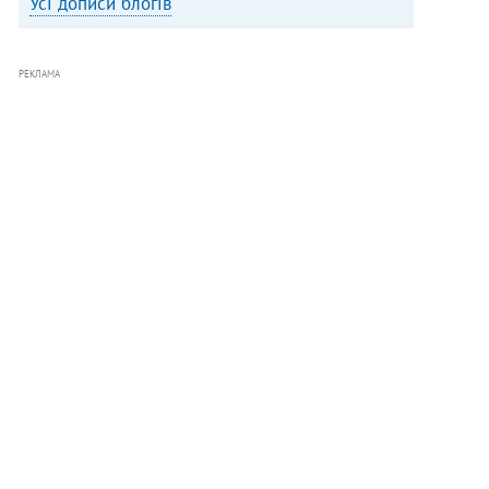
Усі дописи блогів
РЕКЛАМА