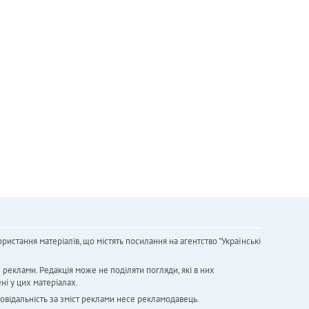
ристання матеріалів, що містять посилання на агентство "Українськi
х реклами. Редакція може не поділяти погляди, які в них
ні у цих матеріалах.
повідальність за зміст реклами несе рекламодавець.