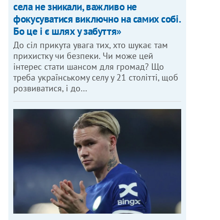
села не зникали, важливо не
фокусуватися виключно на самих собі.
Бо це і є шлях у забуття»
До сіл прикута увага тих, хто шукає там
прихистку чи безпеки. Чи може цей
інтерес стати шансом для громад? Що
треба українському селу у 21 столітті, щоб
розвиватися, і до…