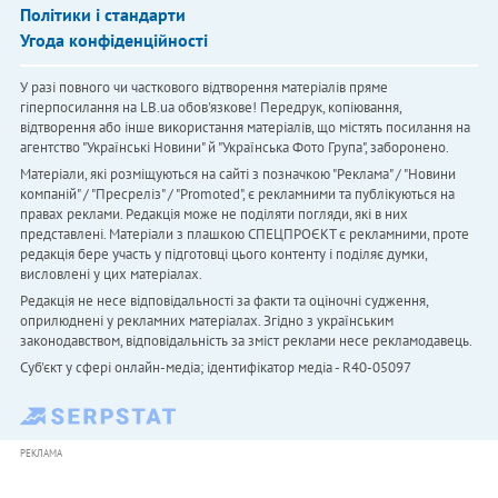
Політики і стандарти
Угода конфіденційності
У разі повного чи часткового відтворення матеріалів пряме
гіперпосилання на LB.ua обов'язкове! Передрук, копіювання,
відтворення або інше використання матеріалів, що містять посилання на
агентство "Українськi Новини" й "Українська Фото Група", заборонено.
Матеріали, які розміщуються на сайті з позначкою "Реклама" / "Новини
компаній" / "Пресреліз" / "Promoted", є рекламними та публікуються на
правах реклами. Редакція може не поділяти погляди, які в них
представлені. Матеріали з плашкою СПЕЦПРОЄКТ є рекламними, проте
редакція бере участь у підготовці цього контенту і поділяє думки,
висловлені у цих матеріалах.
Редакція не несе відповідальності за факти та оціночні судження,
оприлюднені у рекламних матеріалах. Згідно з українським
законодавством, відповідальність за зміст реклами несе рекламодавець.
Cуб'єкт у сфері онлайн-медіа; ідентифікатор медіа - R40-05097
РЕКЛАМА