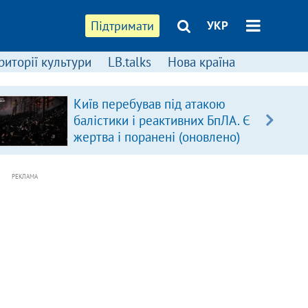
Підтримати
УКР
риторії культури
LB.talks
Нова країна
Київ перебував під атакою
балістики і реактивних БпЛА. Є
жертва і поранені (оновлено)
РЕКЛАМА