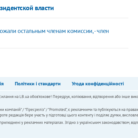
зидентской власти
ожали остальным членам комиссии, - член
ія
Політики і стандарти
Угода конфіденційності
силання на LB.ua обов'язкове! Передрук, копіювання, відтворення або інше вико
ни компаній" / "Пресреліз" / "Promoted", є рекламними та публікуються на права
 редакція бере участь у підготовці цього контенту і поділяє думки, висловле
 оприлюднені у рекламних матеріалах. Згідно з українським законодавством, від