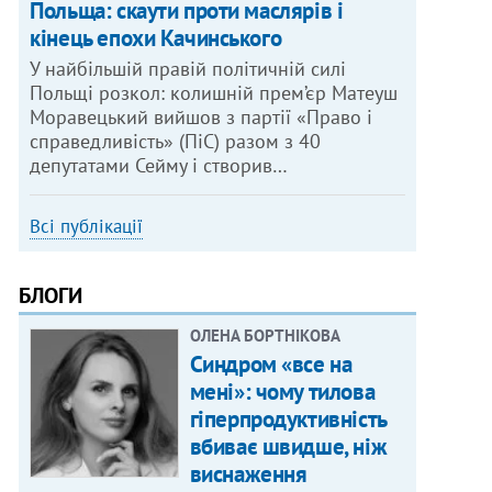
Польща: скаути проти маслярів і
кінець епохи Качинського
У найбільшій правій політичній силі
Польщі розкол: колишній прем’єр Матеуш
Моравецький вийшов з партії «Право і
справедливість» (ПіС) разом з 40
депутатами Сейму і створив…
Всі публікації
БЛОГИ
ОЛЕНА БОРТНІКОВА
Синдром «все на
мені»: чому тилова
гіперпродуктивність
вбиває швидше, ніж
виснаження