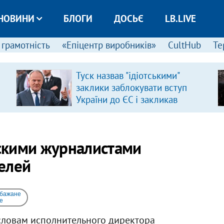
НОВИНИ
БЛОГИ
ДОСЬЄ
LB.LIVE
 грамотність
«Епіцентр виробників»
CultHub
Те
Туск назвав "ідіотськими"
заклики заблокувати вступ
України до ЄС і закликав
припинити антиукраїнську
риторику
скими журналистами
елей
 бажане
e
 словам исполнительного директора