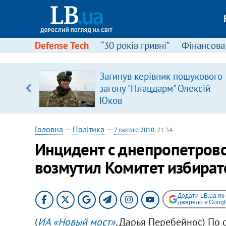
Defense Tech
“30 років гривні”
Фінансова
Загинув керівник пошукового
загону "Плацдарм" Олексій
вщині
Юков
і –
ах
Головна
—
Політика
—
7 лютого 2010
, 21:34
Инцидент с днепропетров
возмутил Комитет избират
Додати LB.ua як
джерело в Googl
(
ИА «Новый мост»
, Дарья Перебейнос) По