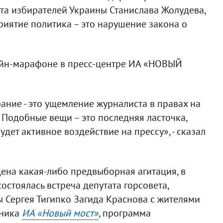
та избирателей Украины Станислава Жолудева,
иятие политика – это нарушение закона о
лайн-марафоне в пресс-центре ИА «НОВЫЙ
ание - это ущемление журналиста в правах на
Подобные вещи – это последняя ласточка,
удет активное воздействие на прессу», - сказал
щена какая-либо предвыборная агитация, в
стоялась встреча депутата горсовета,
ы Сергея Тигипко Загида Краснова с жителями
чника
ИА «Новый мост»
, программа