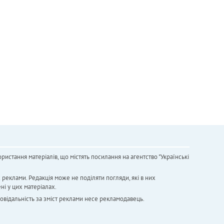
ристання матеріалів, що містять посилання на агентство "Українськi
х реклами. Редакція може не поділяти погляди, які в них
ні у цих матеріалах.
повідальність за зміст реклами несе рекламодавець.