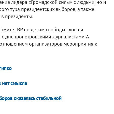
ние лидера «Громадской силы» с людьми, но и
ого тура президентских выборов, а также
 в президенты.
митет ВР по делам свободы слова и
с днепропетровскими журналистами. А
отношением организаторов мероприятия к
гипко
в нет смысла
боров оказалась стабильной