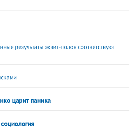
нные результаты экзит-полов соответствуют
йсками
нко царит паника
 социология