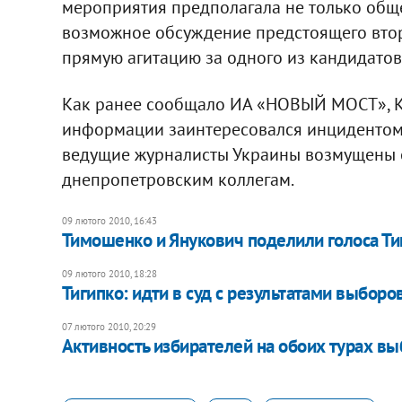
мероприятия предполагала не только обще
возможное обсуждение предстоящего втор
прямую агитацию за одного из кандидатов
Как ранее сообщало ИА «НОВЫЙ МОСТ», Ко
информации заинтересовался инцидентом 
ведущие журналисты Украины возмущены 
днепропетровским коллегам.
09 лютого 2010, 16:43
Тимошенко и Янукович поделили голоса Ти
09 лютого 2010, 18:28
Тигипко: идти в суд с результатами выборо
07 лютого 2010, 20:29
Активность избирателей на обоих турах вы