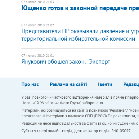
07 лютого 2010, 21:03
Ющенко готов к законной передаче пре
07 лютого 2010, 21:02
Представители ПР оказывали давление и угр
территориальной избирательной комиссии
07 лютого 2010, 21:01
Янукович обошел закон, - Эксперт
Про нас
Реклама на сайті
Івенти
Редакц
У разі повного чи часткового відтворення матеріалів пряме гіперпо
Новини" й "Українська Фото Група", заборонено.
Матеріали, які розміщуються на сайті з позначкою "Реклама" / "Нови
представлені. Матеріали з плашкою СПЕЦПРОЄКТ є рекламними, проте
Редакція не несе відповідальності за факти та оціночні судження,
Cуб'єкт у сфері онлайн-медіа; ідентифікатор медіа - R40-05097