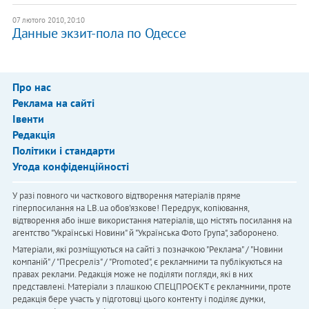
07 лютого 2010, 20:10
Данные экзит-пола по Одессе
Про нас
Реклама на сайті
Івенти
Редакція
Політики і стандарти
Угода конфіденційності
У разі повного чи часткового відтворення матеріалів пряме
гіперпосилання на LB.ua обов'язкове! Передрук, копіювання,
відтворення або інше використання матеріалів, що містять посилання на
агентство "Українськi Новини" й "Українська Фото Група", заборонено.
Матеріали, які розміщуються на сайті з позначкою "Реклама" / "Новини
компаній" / "Пресреліз" / "Promoted", є рекламними та публікуються на
правах реклами. Редакція може не поділяти погляди, які в них
представлені. Матеріали з плашкою СПЕЦПРОЄКТ є рекламними, проте
редакція бере участь у підготовці цього контенту і поділяє думки,