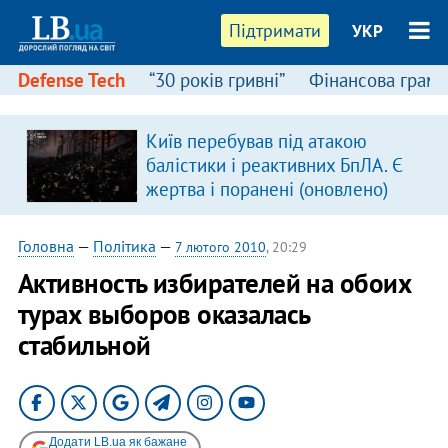
Підтримати
УКР
Defense Tech
“30 років гривні”
Фінансова грамо
Київ перебував під атакою
балістики і реактивних БпЛА. Є
жертва і поранені (оновлено)
Головна
—
Політика
—
7 лютого 2010
, 20:29
Активность избирателей на обоих
турах выборов оказалась
стабильной
Додати LB.ua як бажане