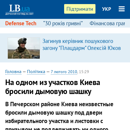
Підтримати
УКР
Defense Tech
“30 років гривні”
Фінансова грамо
Загинув керівник пошукового
загону "Плацдарм" Олексій Юков
Головна
—
Політика
—
7 лютого 2010
, 15:29
На одном из участков Киева
бросили дымовую шашку
В Печерском районе Киева неизвестные
бросили дымовую шашку под двери
избирательного участка и листовки с
призывом не поддерживать ни одного