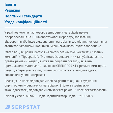
Івенти
Редакція
Політики і стандарти
Угода конфіденційності
У разі повного чи часткового відтворення матеріалів пряме
гіперпосилання на LB.ua обов'язкове! Передрук, копіювання,
відтворення або інше використання матеріалів, що містять посилання на
агентство "Українськi Новини" й "Українська Фото Група", заборонено.
Матеріали, які розміщуються на сайті з позначкою "Реклама" / "Новини
компаній" / "Пресреліз" / "Promoted", є рекламними та публікуються на
правах реклами. Редакція може не поділяти погляди, які в них
представлені. Матеріали з плашкою СПЕЦПРОЄКТ є рекламними, проте
редакція бере участь у підготовці цього контенту і поділяє думки,
висловлені у цих матеріалах.
Редакція не несе відповідальності за факти та оціночні судження,
оприлюднені у рекламних матеріалах. Згідно з українським
законодавством, відповідальність за зміст реклами несе рекламодавець.
Cуб'єкт у сфері онлайн-медіа; ідентифікатор медіа - R40-05097