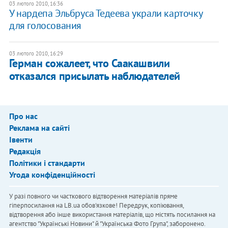
03 лютого 2010, 16:36
У нардепа Эльбруса Тедеева украли карточку
для голосования
03 лютого 2010, 16:29
Герман сожалеет, что Саакашвили
отказался присылать наблюдателей
Про нас
Реклама на сайті
Івенти
Редакція
Політики і стандарти
Угода конфіденційності
У разі повного чи часткового відтворення матеріалів пряме
гіперпосилання на LB.ua обов'язкове! Передрук, копіювання,
відтворення або інше використання матеріалів, що містять посилання на
агентство "Українськi Новини" й "Українська Фото Група", заборонено.