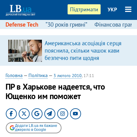
Підтримати
УКР
Defense Tech
“30 років гривні”
Фінансова грамо
Американська асоціація серця
пояснила, скільки чашок кави
безпечно пити щодня
Головна
—
Політика
—
3 лютого 2010
, 17:11
ПР в Харькове надеется, что
Ющенко им поможет
Додати LB.ua як бажане
джерело в Google