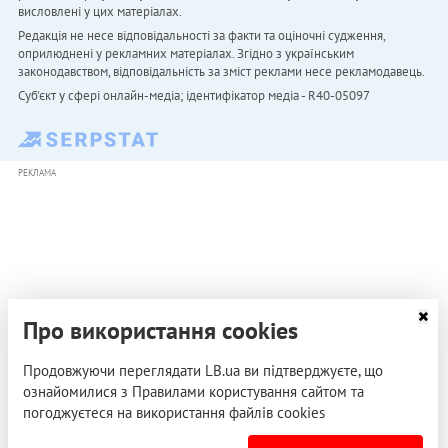
висловлені у цих матеріалах.
Редакція не несе відповідальності за факти та оціночні судження,
оприлюднені у рекламних матеріалах. Згідно з українським
законодавством, відповідальність за зміст реклами несе рекламодавець.
Cуб'єкт у сфері онлайн-медіа; ідентифікатор медіа - R40-05097
РЕКЛАМА
Про використання cookies
Продовжуючи переглядати LB.ua ви підтверджуєте, що
ознайомилися з Правилами користування сайтом та
погоджуєтеся на використання файлів cookies