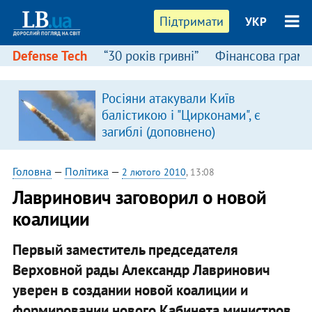
Підтримати
УКР
Defense Tech
“30 років гривні”
Фінансова грамо
Росіяни атакували Київ
балістикою і "Цирконами", є
загиблі (доповнено)
Головна
—
Політика
—
2 лютого 2010
, 13:08
Лавринович заговорил о новой
коалиции
Первый заместитель председателя
Верховной рады Александр Лавринович
уверен в создании новой коалиции и
формировании нового Кабинета министров