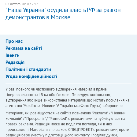
02 лютого 2010, 12:17
"Наша Украина" осудила власть РФ за разгон
демонстрантов в Москве
Про нас
Реклама на сайті
Івенти
Редакція
Політики і стандарти
Угода конфіденційності
У разі повного чи часткового відтворення матеріалів пряме
гіперпосилання на LB.ua обов'язкове! Передрук, копіювання,
відтворення або інше використання матеріалів, що містять посилання на
агентство "Українськi Новини" й "Українська Фото Група", заборонено.
Матеріали, які розміщуються на сайті з позначкою "Реклама" / "Новини
компаній" / "Пресреліз" / "Promoted", є рекламними та публікуються на
правах реклами. Редакція може не поділяти погляди, які в них
представлені. Матеріали з плашкою СПЕЦПРОЄКТ є рекламними, проте
редакція бере участь у підготовці цього контенту і поділяє думки,