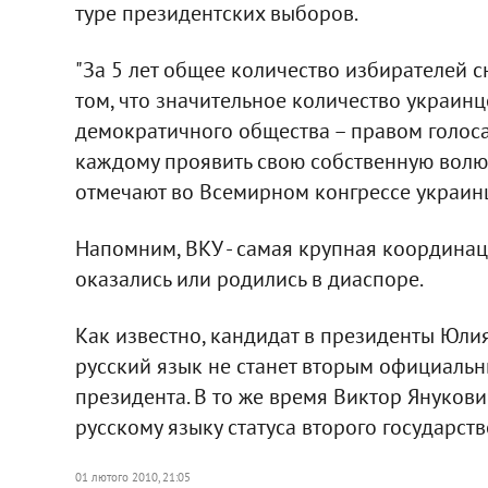
туре президентских выборов.
"За 5 лет общее количество избирателей сн
том, что значительное количество украин
демократичного общества – правом голоса
каждому проявить свою собственную волю 
отмечают во Всемирном конгрессе украин
Напомним, ВКУ - самая крупная координа
оказались или родились в диаспоре.
Как известно, кандидат в президенты Юли
русский язык не станет вторым официальн
президента. В то же время Виктор Янукови
русскому языку статуса второго государств
01 лютого 2010, 21:05