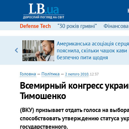
Defense Tech
“30 років гривні”
Фінансова
Американська асоціація серця
 часів
пояснила, скільки чашок кави
безпечно пити щодня
Головна
—
Політика
—
2 лютого 2010
, 12:37
Всемирный конгресс укра
Тимошенко
(ВКУ) призывает отдать голоса на выбора
способствовать утверждению статуса ук
государственного.