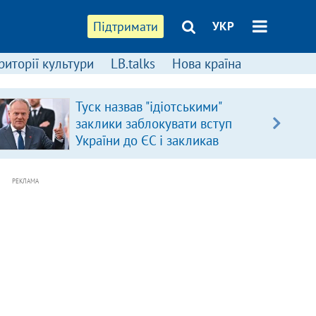
Підтримати
УКР
риторії культури
LB.talks
Нова країна
Туск назвав "ідіотськими"
заклики заблокувати вступ
України до ЄС і закликав
припинити антиукраїнську
риторику
РЕКЛАМА