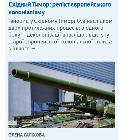
Східний Тимор: релікт європейського
колоніалізму
Геноцид у Східному Тиморі був наслідком
двох протилежних процесів: з одного
боку — деколонізації внаслідок відступу
старої європейської колоніальної сили; а
з іншого —…
ОЛЕНА САЛІХОВА