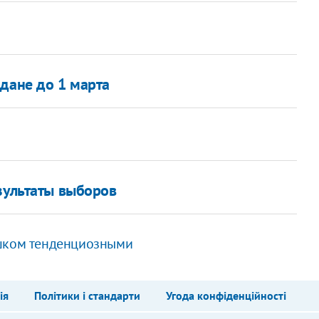
йдане до 1 марта
зультаты выборов
ишком тенденциозными
ія
Політики і стандарти
Угода конфіденційності