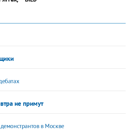
ьщики
дебатах
автра не примут
н демонстрантов в Москве