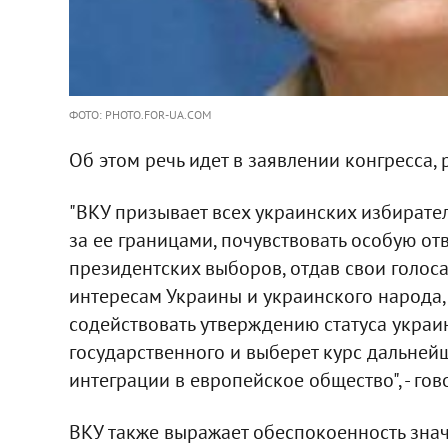
ФОТО: PHOTO.FOR-UA.COM
Об этом речь идет в заявлении конгресса,
"ВКУ призывает всех украинских избирате
за ее границами, почувствовать особую отв
президентских выборов, отдав свои голоса
интересам Украины и украинского народа, 
содействовать утверждению статуса украи
государственного и выберет курс дальней
интеграции в европейское общество", - го
ВКУ также выражает обеспокоенность зна