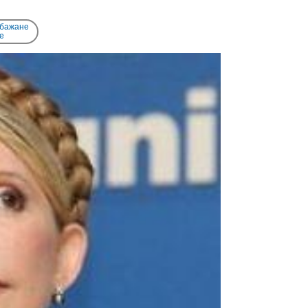
 бажане
e