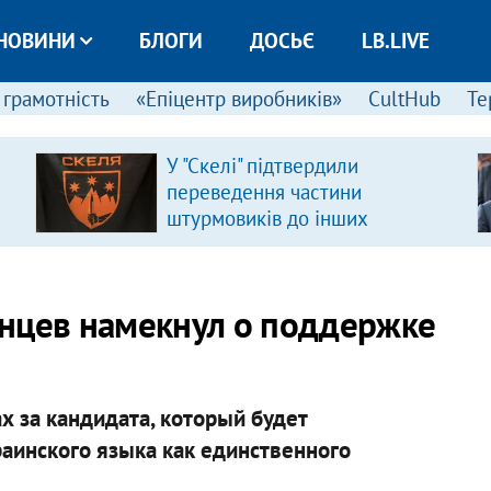
НОВИНИ
БЛОГИ
ДОСЬЄ
LB.LIVE
 грамотність
«Епіцентр виробників»
CultHub
Те
У "Скелі" підтвердили
переведення частини
штурмовиків до інших
підрозділів
инцев намекнул о поддержке
х за кандидата, который будет
раинского языка как единственного