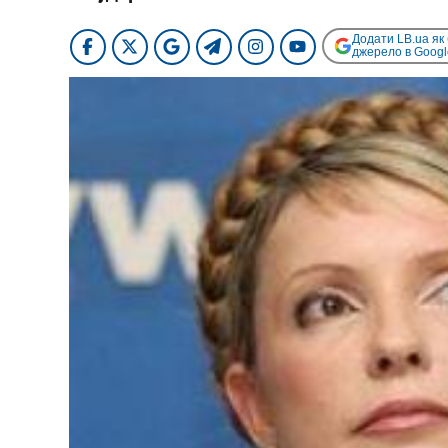
Додати LB.ua як
джерело в Googl