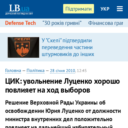
Підтримати
УКР
Defense Tech
“30 років гривні”
Фінансова грамо
У "Скелі" підтвердили
в
переведення частини
штурмовиків до інших
підрозділів
Головна
—
Політика
—
28 січня 2010
, 12:45
ЦИК: увольнение Луценко хорошо
повлияет на ход выборов
Решение Верховной Рады Украины об
освобождении Юрия Луценко от должности
министра внутренних дел положительно
повлияет на дальнейший избирательный