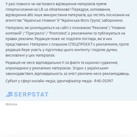
У разі повного чи часткового відтворення матеріалів пряме
гіперпосилання на LB.ua обов'язкове! Передрук, копіювання,
відтворення або інше використання матеріалів, що містять посилання на
агентство "Українськi Новини" й "Українська Фото Група", заборонено.
Матеріали, які розміщуються на сайті з позначкою "Реклама" / "Новини
компаній" / "Пресреліз" / "Promoted", є рекламними та публікуються на
правах реклами. Редакція може не поділяти погляди, які в них
представлені. Матеріали з плашкою СПЕЦПРОЄКТ є рекламними, проте
редакція бере участь у підготовці цього контенту і поділяє думки,
висловлені у цих матеріалах.
Редакція не несе відповідальності за факти та оціночні судження,
оприлюднені у рекламних матеріалах. Згідно з українським
законодавством, відповідальність за зміст реклами несе рекламодавець.
Cуб'єкт у сфері онлайн-медіа; ідентифікатор медіа - R40-05097
РЕКЛАМА