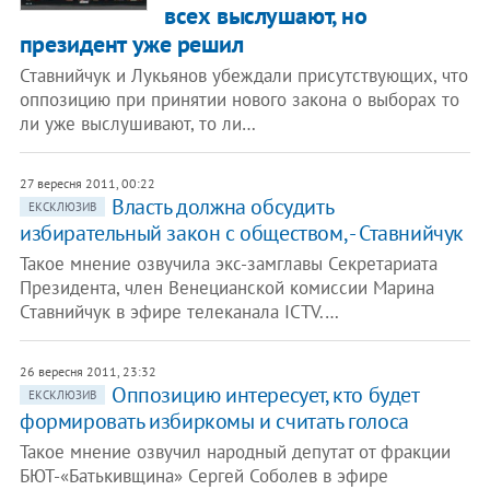
всех выслушают, но
президент уже решил
Ставнийчук и Лукьянов убеждали присутствующих, что
оппозицию при принятии нового закона о выборах то
ли уже выслушивают, то ли…
27 вересня 2011, 00:22
Власть должна обсудить
ЕКСКЛЮЗИВ
избирательный закон с обществом, - Ставнийчук
Такое мнение озвучила экс-замглавы Секретариата
Президента, член Венецианской комиссии Марина
Ставнийчук в эфире телеканала ICTV.…
26 вересня 2011, 23:32
Оппозицию интересует, кто будет
ЕКСКЛЮЗИВ
формировать избиркомы и считать голоса
Такое мнение озвучил народный депутат от фракции
БЮТ-«Батькивщина» Сергей Соболев в эфире