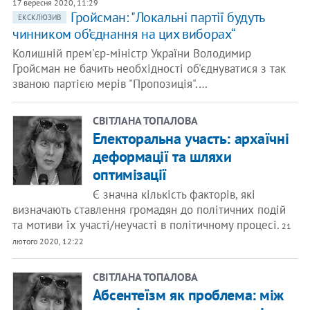
17 вересня 2020, 11:29
Гройсман: "Локальні партії будуть
ЕКСКЛЮЗИВ
чинником об’єднання на цих виборах“
Колишній прем'єр-міністр України Володимир
Гройсман не бачить необхідності об'єднуватися з так
званою партією мерів "Пропозиція".…
СВІТЛАНА ТОПАЛОВА
Електоральна участь: архаїчні
деформації та шляхи
оптимізації
Є значна кількість факторів, які
визначають ставлення громадян до політичних подій
та мотиви їх участі/неучасті в політичному процесі.
21
лютого 2020, 12:22
СВІТЛАНА ТОПАЛОВА
Абсентеїзм як проблема: між