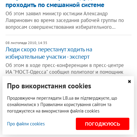
проходить по смешанной системе
Об этом заявил министр юстиции Александр
Лавринович во время заседания рабочей группы по
вопросам совершенствования избирательного…
08 листопада 2010, 14:35
Люди скоро перестанут ходить на
избирательные участки - эксперт
Об этом в ходе пресс-конференции в пресс-центре
ИА "МОСТ-Одесса" сообщил политолог и помощник
депутата Верховной Рады Украины Артем…
Про використання cookies
04 листопада 2010, 10:55
Продовжуючи переглядати LB.ua ви підтверджуєте, що
В Одесской области перед проведением
ознайомилися з Правилами користування сайтом та
выборов подкупали избирателей - прокуратура
погоджуєтеся на використання файлів cookies
Всего в правоохранительные органы было направлено
83 обращения. По одному из них возбуждено
Про файли cookies
ПОГОДЖУЮСЬ
уголовное дело, в связи с подкупом…