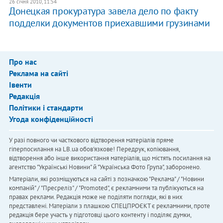
26 січня 2010, 11:54
Донецкая прокуратура завела дело по факту
подделки документов приехавшими грузинами
Про нас
Реклама на сайті
Івенти
Редакція
Політики і стандарти
Угода конфіденційності
У разі повного чи часткового відтворення матеріалів пряме
гіперпосилання на LB.ua обов'язкове! Передрук, копіювання,
відтворення або інше використання матеріалів, що містять посилання на
агентство "Українськi Новини" й "Українська Фото Група", заборонено.
Матеріали, які розміщуються на сайті з позначкою "Реклама" / "Новини
компаній" / "Пресреліз" / "Promoted", є рекламними та публікуються на
правах реклами. Редакція може не поділяти погляди, які в них
представлені. Матеріали з плашкою СПЕЦПРОЄКТ є рекламними, проте
редакція бере участь у підготовці цього контенту і поділяє думки,