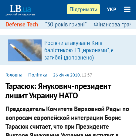
Підтримати
УКР
Defense Tech
“30 років гривні”
Фінансова грамо
Росіяни атакували Київ
балістикою і "Цирконами", є
загиблі (доповнено)
Головна
—
Політика
—
26 січня 2010
, 12:37
Тарасюк: Янукович-президент
лишит Украину НАТО
Председатель Комитета Верховной Рады по
вопросам европейской интеграции Борис
Тарасюк считает, что при Президенте
Викторе Януковиче Украина не вступит в