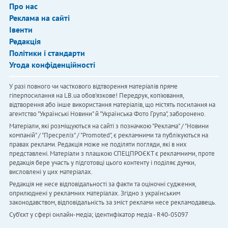
Про нас
Реклама на сайті
Івенти
Редакція
Політики і стандарти
Угода конфіденційності
У разі повного чи часткового відтворення матеріалів пряме
гіперпосилання на LB.ua обов'язкове! Передрук, копіювання,
відтворення або інше використання матеріалів, що містять посилання на
агентство "Українськi Новини" й "Українська Фото Група", заборонено.
Матеріали, які розміщуються на сайті з позначкою "Реклама" / "Новини
компаній" / "Пресреліз" / "Promoted", є рекламними та публікуються на
правах реклами. Редакція може не поділяти погляди, які в них
представлені. Матеріали з плашкою СПЕЦПРОЄКТ є рекламними, проте
редакція бере участь у підготовці цього контенту і поділяє думки,
висловлені у цих матеріалах.
Редакція не несе відповідальності за факти та оціночні судження,
оприлюднені у рекламних матеріалах. Згідно з українським
законодавством, відповідальність за зміст реклами несе рекламодавець.
Cуб'єкт у сфері онлайн-медіа; ідентифікатор медіа - R40-05097