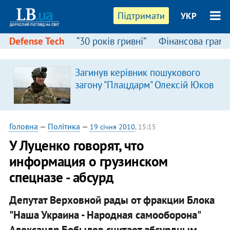
Підтримати
УКР
Defense Tech
“30 років гривні”
Фінансова грамо
Загинув керівник пошукового
загону "Плацдарм" Олексій Юков
Головна
—
Політика
—
19 січня 2010
, 15:15
У Луценко говорят, что
информация о грузинском
спецназе - абсурд
Депутат Верховной рады от фракции Блока
"Наша Украина - Народная самооборона"
Александр Бобылев считает абсурдным