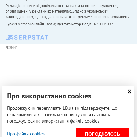
Редакція не несе відповідальності за факти та оціночні судження,
оприлюднені у рекламних матеріалах. Згідно з українським
законодавством, відповідальність за зміст реклами несе рекламодавець.
Cуб'єкт у сфері онлайн-медіа; ідентифікатор медіа - R40-05097
РЕКЛАМА
Про використання cookies
Продовжуючи переглядати LB.ua ви підтверджуєте, що
ознайомилися з Правилами користування сайтом та
погоджуєтеся на використання файлів cookies
Про файли cookies
ПОГОДЖУЮСЬ