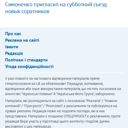
Симоненко пригласил на субботний съезд
новых соратников
Про нас
Реклама на сайті
Івенти
Редакція
Політики і стандарти
Угода конфіденційності
У разі повного чи часткового відтворення матеріалів пряме
гіперпосилання на LB.ua обов'язкове! Передрук, копіювання,
відтворення або інше використання матеріалів, що містять посилання на
агентство "Українськi Новини" й "Українська Фото Група", заборонено.
Матеріали, які розміщуються на сайті з позначкою "Реклама" / "Новини
компаній" / "Пресреліз" / "Promoted", є рекламними та публікуються на
правах реклами. Редакція може не поділяти погляди, які в них
представлені. Матеріали з плашкою СПЕЦПРОЄКТ є рекламними, проте
редакція бере участь у підготовці цього контенту і поділяє думки,
висловлені у цих матеріалах.