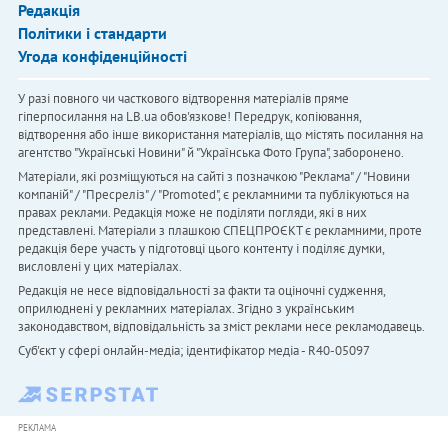
Редакція
Політики і стандарти
Угода конфіденційності
У разі повного чи часткового відтворення матеріалів пряме
гіперпосилання на LB.ua обов'язкове! Передрук, копіювання,
відтворення або інше використання матеріалів, що містять посилання на
агентство "Українськi Новини" й "Українська Фото Група", заборонено.
Матеріали, які розміщуються на сайті з позначкою "Реклама" / "Новини
компаній" / "Пресреліз" / "Promoted", є рекламними та публікуються на
правах реклами. Редакція може не поділяти погляди, які в них
представлені. Матеріали з плашкою СПЕЦПРОЄКТ є рекламними, проте
редакція бере участь у підготовці цього контенту і поділяє думки,
висловлені у цих матеріалах.
Редакція не несе відповідальності за факти та оціночні судження,
оприлюднені у рекламних матеріалах. Згідно з українським
законодавством, відповідальність за зміст реклами несе рекламодавець.
Cуб'єкт у сфері онлайн-медіа; ідентифікатор медіа - R40-05097
РЕКЛАМА