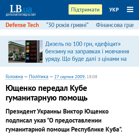
Підтримати
УКР
Defense Tech
“30 років гривні”
Фінансова грамо
Дизель по 100 грн, «дефіцит»
бензину на заправках і мовчання
уряду. Що буде далі з цінами на
пальне?
Головна
—
Політика
—
27 серпня 2009
, 18:08
Ющенко передал Кубе
гуманитарную помощь
Президент Украины Виктор Ющенко
подписал указ "О предоставлении
гуманитарной помощи Республике Куба".