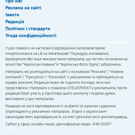
Про нас
Реклама на сайті
Івенти
Редакція
Політики і стандарти
Угода конфіденційності
У разі повного чи часткового відтворення матеріалів пряме
гіперпосилання на LB.ua обов'язкове! Передрук, копіювання,
відтворення або інше використання матеріалів, що містять посилання на
агентство "Українськi Новини" й "Українська Фото Група", заборонено.
Матеріали, які розміщуються на сайті з позначкою "Реклама" / "Новини
компаній" / "Пресреліз" / "Promoted", є рекламними та публікуються на
правах реклами. Редакція може не поділяти погляди, які в них
представлені. Матеріали з плашкою СПЕЦПРОЄКТ є рекламними, проте
редакція бере участь у підготовці цього контенту і поділяє думки,
висловлені у цих матеріалах.
Редакція не несе відповідальності за факти та оціночні судження,
оприлюднені у рекламних матеріалах. Згідно з українським
законодавством, відповідальність за зміст реклами несе рекламодавець.
Cуб'єкт у сфері онлайн-медіа; ідентифікатор медіа - R40-05097