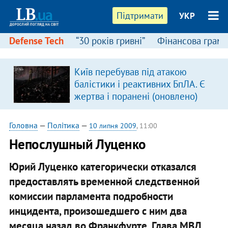
Підтримати
УКР
Defense Tech
“30 років гривні”
Фінансова грамо
Київ перебував під атакою
балістики і реактивних БпЛА. Є
жертва і поранені (оновлено)
Головна
—
Політика
—
10 липня 2009
, 11:00
Непослушный Луценко
Юрий Луценко категорически отказался
предоставлять временной следственной
комиссии парламента подробности
инцидента, произошедшего с ним два
месяца назад во Франкфурте. Глава МВД