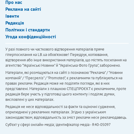
Про нас
Реклама на сайті
Івенти
Редакція
Політики і стандарти
Угода конфіденційності
У разі повного чи часткового відтворення матеріалів пряме
гіперпосилання на LB.ua обов'язкове! Передрук, копіювання,
відтворення або інше використання матеріалів, що містять посилання на
агентство "Українськi Новини" й "Українська Фото Група", заборонено.
Матеріали, які розміщуються на сайті з позначкою "Реклама" / "Новини
компаній" / "Пресреліз" / "Promoted", є рекламними та публікуються на
правах реклами. Редакція може не поділяти погляди, які в них
представлені. Матеріали з плашкою СПЕЦПРОЄКТ є рекламними, проте
редакція бере участь у підготовці цього контенту і поділяє думки,
висловлені у цих матеріалах.
Редакція не несе відповідальності за факти та оціночні судження,
оприлюднені у рекламних матеріалах. Згідно з українським
законодавством, відповідальність за зміст реклами несе рекламодавець.
Cуб'єкт у сфері онлайн-медіа; ідентифікатор медіа - R40-05097