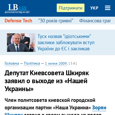
Підтримати
УКР
Defense Tech
“30 років гривні”
Фінансова грамо
Туск назвав "ідіотськими"
заклики заблокувати вступ
України до ЄС і закликав
припинити антиукраїнську
риторику
Головна
—
Політика
—
1 липня 2009
, 13:41
Депутат Киевсовета Шкиряк
заявил о выходе из «Нашей
Украины»
Член политсовета киевской городской
организации партии «Наша Украина»
Зорян
Шкиряк
заявил о своем выходе из рядов