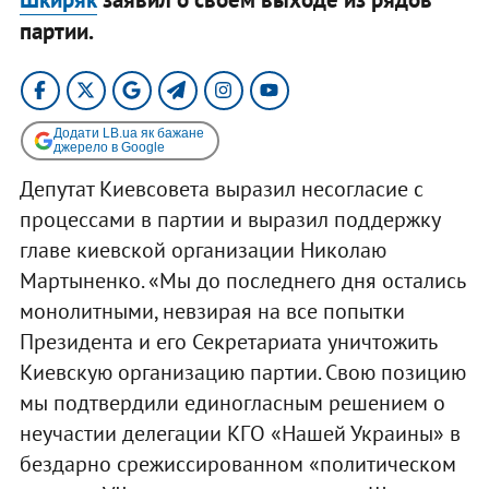
партии.
Додати LB.ua як бажане
джерело в Google
Депутат Киевсовета выразил несогласие с
процессами в партии и выразил поддержку
главе киевской организации Николаю
Мартыненко. «Мы до последнего дня остались
монолитными, невзирая на все попытки
Президента и его Секретариата уничтожить
Киевскую организацию партии. Свою позицию
мы подтвердили единогласным решением о
неучастии делегации КГО «Нашей Украины» в
бездарно срежиссированном «политическом