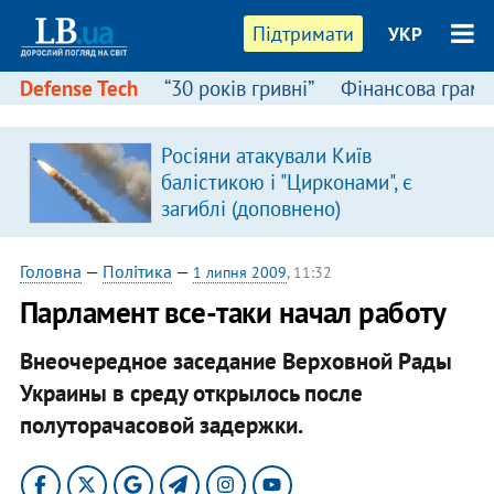
Підтримати
УКР
Defense Tech
“30 років гривні”
Фінансова грамо
Росіяни атакували Київ
балістикою і "Цирконами", є
загиблі (доповнено)
Головна
—
Політика
—
1 липня 2009
, 11:32
Парламент все-таки начал работу
Внеочередное заседание Верховной Рады
Украины в среду открылось после
полуторачасовой задержки.