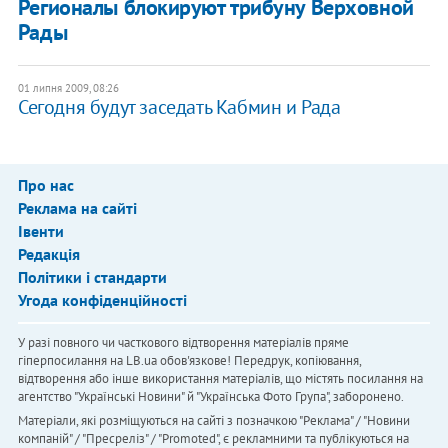
Регионалы блокируют трибуну Верховной
Рады
01 липня 2009, 08:26
Сегодня будут заседать Кабмин и Рада
Про нас
Реклама на сайті
Івенти
Редакція
Політики і стандарти
Угода конфіденційності
У разі повного чи часткового відтворення матеріалів пряме
гіперпосилання на LB.ua обов'язкове! Передрук, копіювання,
відтворення або інше використання матеріалів, що містять посилання на
агентство "Українськi Новини" й "Українська Фото Група", заборонено.
Матеріали, які розміщуються на сайті з позначкою "Реклама" / "Новини
компаній" / "Пресреліз" / "Promoted", є рекламними та публікуються на