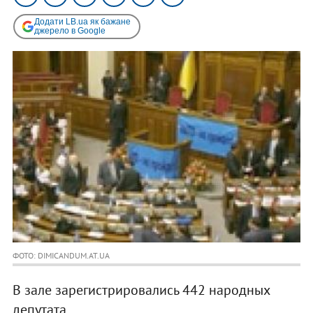
Додати LB.ua як бажане
джерело в Google
ФОТО: DIMICANDUM.AT.UA
В зале зарегистрировались 442 народных
депутата.