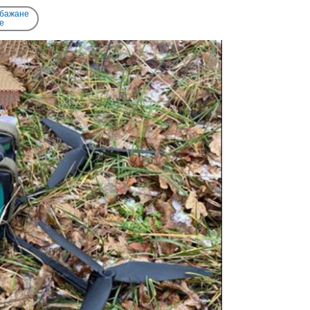
 бажане
e