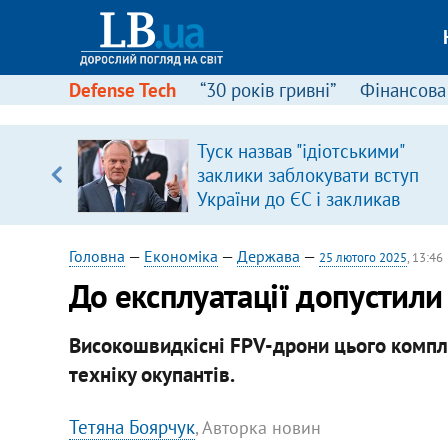
Defense Tech
“30 років гривні”
Фінансова
вив про
Туск назвав "ідіотськими"
боку
заклики заблокувати вступ
України до ЄС і закликав
припинити антиукраїнську
риторику
Головна
—
Економіка
—
Держава
—
25 лютого 2025
, 13:46
До експлуатації допустили 
Високошвидкісні FPV-дрони цього компле
техніку окупантів.
Тетяна Боярчук
, Авторка новин