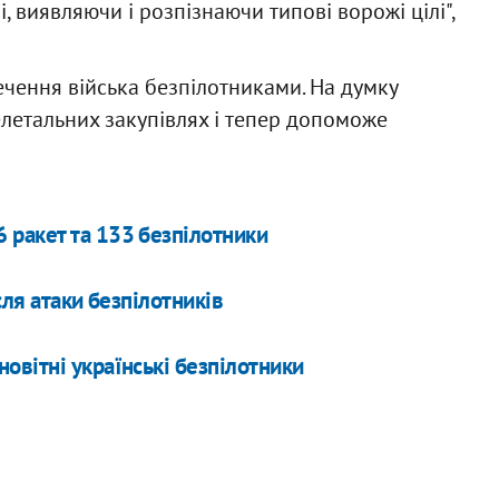
, виявляючи і розпізнаючи типові ворожі цілі",
чення війська безпілотниками. На думку
елетальних закупівлях і тепер допоможе
 6 ракет та 133 безпілотники
сля атаки безпілотників
вітні українські безпілотники