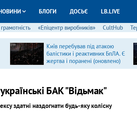
НОВИНИ
БЛОГИ
ДОСЬЄ
LB.LIVE
 грамотність
«Епіцентр виробників»
CultHub
Те
Київ перебував під атакою
балістики і реактивних БпЛА. Є
жертва і поранені (оновлено)
українські БАК "Відьмак"
ксу здатні наздогнати будь-яку колісну