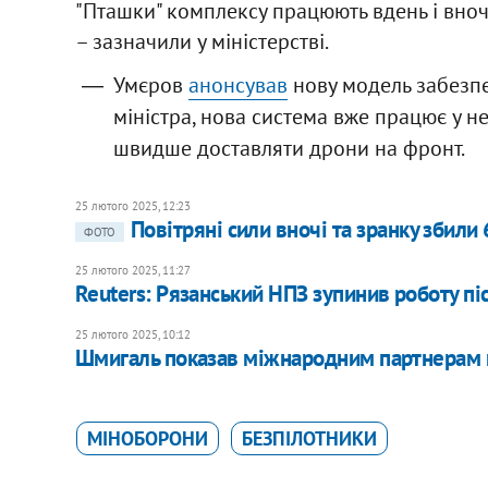
"Пташки" комплексу працюють вдень і вночі
– зазначили у міністерстві.
Умєров
анонсував
нову модель забезпе
міністра, нова система вже працює у н
швидше доставляти дрони на фронт.
25 лютого 2025, 12:23
Повітряні сили вночі та зранку збили
ФОТО
25 лютого 2025, 11:27
Reuters: Рязанський НПЗ зупинив роботу пі
25 лютого 2025, 10:12
Шмигаль показав міжнародним партнерам но
МІНОБОРОНИ
БЕЗПІЛОТНИКИ