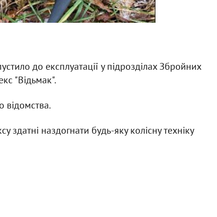
устило до експлуатації у підрозділах Збройних
кс "Відьмак".
 відомства.
у здатні наздогнати будь-яку колісну техніку