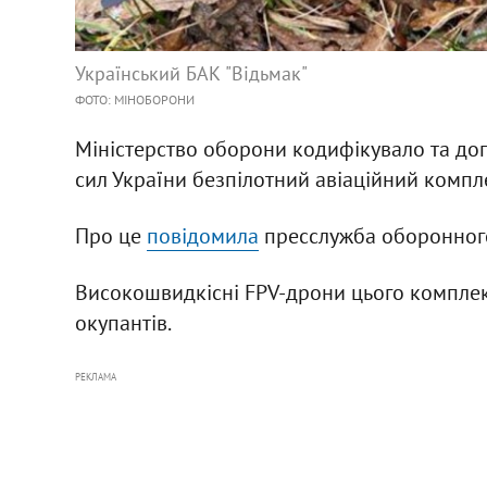
Український БАК "Відьмак"
ФОТО: МІНОБОРОНИ
Міністерство оборони кодифікувало та доп
сил України безпілотний авіаційний компле
Про це
повідомила
пресслужба оборонного
Високошвидкісні FPV-дрони цього комплекс
окупантів.
РЕКЛАМА