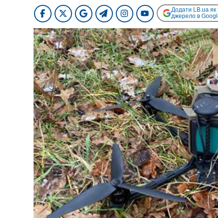
Додати LB.ua як
джерело в Googl