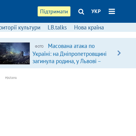
Підтримати
УКР
риторії культури
LB.talks
Нова країна
Масована атака по
ФОТО
Україні: на Дніпропетровщині
загинула родина, у Львові –
удар по багатоповерхівках
(доповнюється)
РЕКЛАМА