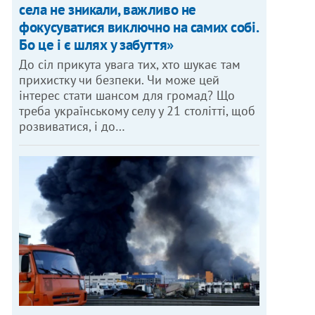
села не зникали, важливо не
фокусуватися виключно на самих собі.
Бо це і є шлях у забуття»
До сіл прикута увага тих, хто шукає там
прихистку чи безпеки. Чи може цей
інтерес стати шансом для громад? Що
треба українському селу у 21 столітті, щоб
розвиватися, і до…