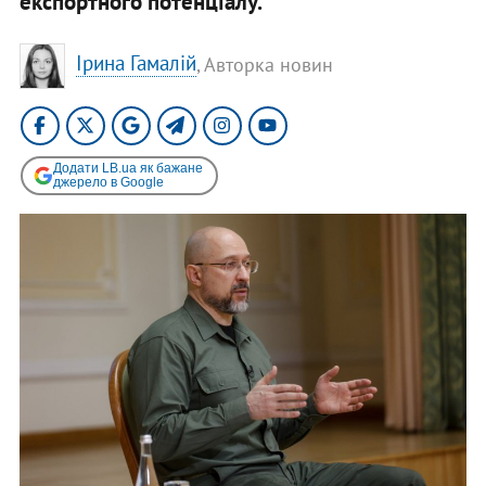
експортного потенціалу.
Ірина Гамалій
, Авторка новин
Додати LB.ua як бажане
джерело в Google