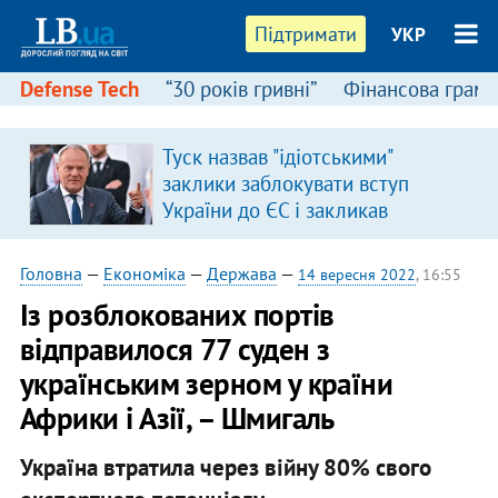
Підтримати
УКР
Defense Tech
“30 років гривні”
Фінансова грамо
Туск назвав "ідіотськими"
в
заклики заблокувати вступ
України до ЄС і закликав
припинити антиукраїнську
риторику
Головна
—
Економіка
—
Держава
—
14 вересня 2022
, 16:55
Із розблокованих портів
відправилося 77 суден з
українським зерном у країни
Африки і Азії, – Шмигаль
Україна втратила через війну 80% свого