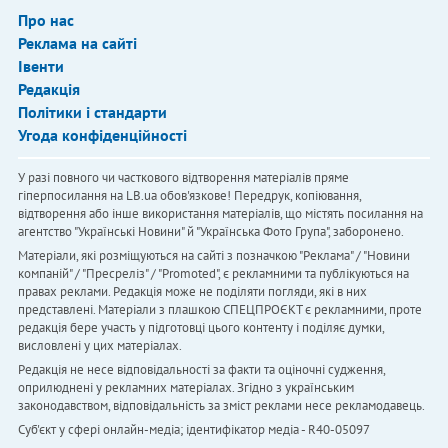
Про нас
Реклама на сайті
Івенти
Редакція
Політики і стандарти
Угода конфіденційності
У разі повного чи часткового відтворення матеріалів пряме
гіперпосилання на LB.ua обов'язкове! Передрук, копіювання,
відтворення або інше використання матеріалів, що містять посилання на
агентство "Українськi Новини" й "Українська Фото Група", заборонено.
Матеріали, які розміщуються на сайті з позначкою "Реклама" / "Новини
компаній" / "Пресреліз" / "Promoted", є рекламними та публікуються на
правах реклами. Редакція може не поділяти погляди, які в них
представлені. Матеріали з плашкою СПЕЦПРОЄКТ є рекламними, проте
редакція бере участь у підготовці цього контенту і поділяє думки,
висловлені у цих матеріалах.
Редакція не несе відповідальності за факти та оціночні судження,
оприлюднені у рекламних матеріалах. Згідно з українським
законодавством, відповідальність за зміст реклами несе рекламодавець.
Cуб'єкт у сфері онлайн-медіа; ідентифікатор медіа - R40-05097