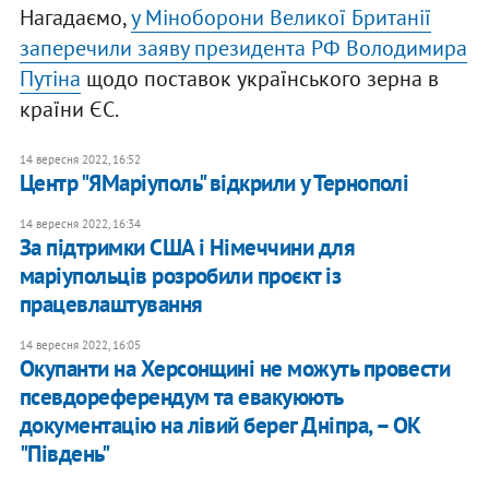
Нагадаємо,
у Міноборони Великої Британії
заперечили заяву президента РФ Володимира
Путіна
щодо поставок українського зерна в
країни ЄС.
14 вересня 2022, 16:52
Центр "ЯМаріуполь" відкрили у Тернополі
14 вересня 2022, 16:34
За підтримки США і Німеччини для
маріупольців розробили проєкт із
працевлаштування
14 вересня 2022, 16:05
Окупанти на Херсонщині не можуть провести
псевдореферендум та евакуюють
документацію на лівий берег Дніпра, – ОК
"Південь"