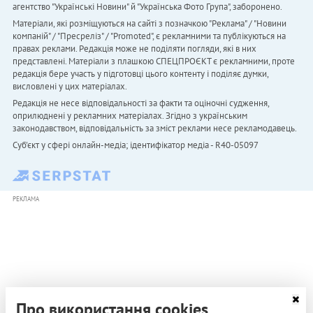
агентство "Українськi Новини" й "Українська Фото Група", заборонено.
Матеріали, які розміщуються на сайті з позначкою "Реклама" / "Новини
компаній" / "Пресреліз" / "Promoted", є рекламними та публікуються на
правах реклами. Редакція може не поділяти погляди, які в них
представлені. Матеріали з плашкою СПЕЦПРОЄКТ є рекламними, проте
редакція бере участь у підготовці цього контенту і поділяє думки,
висловлені у цих матеріалах.
Редакція не несе відповідальності за факти та оціночні судження,
оприлюднені у рекламних матеріалах. Згідно з українським
законодавством, відповідальність за зміст реклами несе рекламодавець.
Cуб'єкт у сфері онлайн-медіа; ідентифікатор медіа - R40-05097
РЕКЛАМА
Про використання cookies