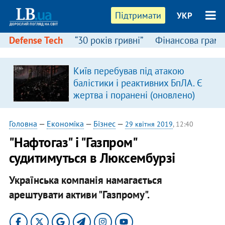
Підтримати
УКР
Defense Tech
“30 років гривні”
Фінансова грамо
Київ перебував під атакою
балістики і реактивних БпЛА. Є
жертва і поранені (оновлено)
Головна
—
Економіка
—
Бізнес
—
29 квітня 2019
, 12:40
"Нафтогаз" і "Газпром"
судитимуться в Люксембурзі
Українська компанія намагається
арештувати активи "Газпрому".