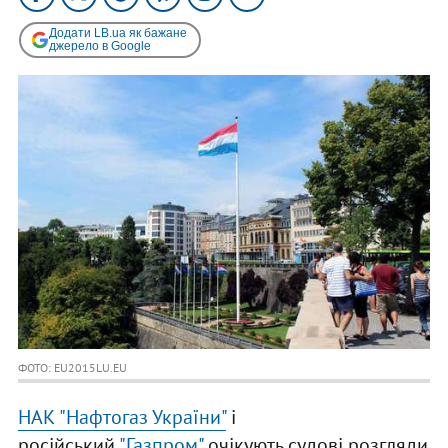
Додати LB.ua як бажане
джерело в Google
ФОТО: EU2015LU.EU
НАК "Нафтогаз України"
і
російський
"Газпром"
очікують судові розгляди