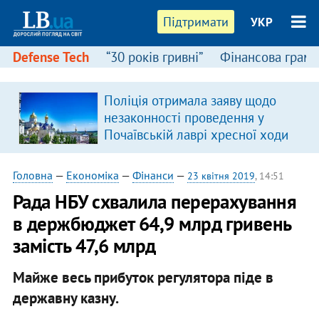
Підтримати
УКР
Defense Tech
“30 років гривні”
Фінансова грамо
Поліція отримала заяву щодо
незаконності проведення у
Почаївській лаврі хресної ходи
Головна
—
Економіка
—
Фінанси
—
23 квітня 2019
, 14:51
Рада НБУ схвалила перерахування
в держбюджет 64,9 млрд гривень
замість 47,6 млрд
Майже весь прибуток регулятора піде в
державну казну.