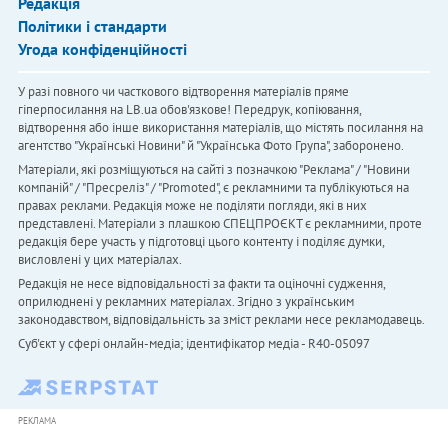
Редакція
Політики і стандарти
Угода конфіденційності
У разі повного чи часткового відтворення матеріалів пряме
гіперпосилання на LB.ua обов'язкове! Передрук, копіювання,
відтворення або інше використання матеріалів, що містять посилання на
агентство "Українськi Новини" й "Українська Фото Група", заборонено.
Матеріали, які розміщуються на сайті з позначкою "Реклама" / "Новини
компаній" / "Пресреліз" / "Promoted", є рекламними та публікуються на
правах реклами. Редакція може не поділяти погляди, які в них
представлені. Матеріали з плашкою СПЕЦПРОЄКТ є рекламними, проте
редакція бере участь у підготовці цього контенту і поділяє думки,
висловлені у цих матеріалах.
Редакція не несе відповідальності за факти та оціночні судження,
оприлюднені у рекламних матеріалах. Згідно з українським
законодавством, відповідальність за зміст реклами несе рекламодавець.
Cуб'єкт у сфері онлайн-медіа; ідентифікатор медіа - R40-05097
РЕКЛАМА