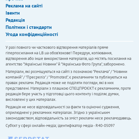
Реклама на сайті
Івенти
Редакція
Політики і стандарти
Угода конфіденційності
У разі повного чи часткового відтворення матеріалів пряме
гіперпосилання на LB.ua обов'язкове! Передрук, копіювання,
відтворення або інше використання матеріалів, що містять посилання на
агентство "Українськi Новини" й "Українська Фото Група", заборонено.
Матеріали, які розміщуються на сайті з позначкою "Реклама" / "Новини
компаній" / "Пресреліз" / "Promoted", є рекламними та публікуються на
правах реклами. Редакція може не поділяти погляди, які в них
представлені. Матеріали з плашкою СПЕЦПРОЄКТ є рекламними, проте
редакція бере участь у підготовці цього контенту і поділяє думки,
висловлені у цих матеріалах.
Редакція не несе відповідальності за факти та оціночні судження,
оприлюднені у рекламних матеріалах. Згідно з українським
законодавством, відповідальність за зміст реклами несе рекламодавець.
Cуб'єкт у сфері онлайн-медіа; ідентифікатор медіа - R40-05097