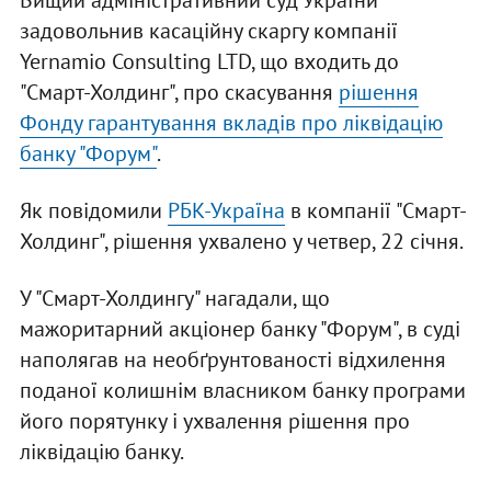
Вищий адміністративний суд України
задовольнив касаційну скаргу компанії
Yernamio Consulting LTD, що входить до
"Смарт-Холдинг", про скасування
рішення
Фонду гарантування вкладів про ліквідацію
банку "Форум"
.
Як повідомили
РБК-Україна
в компанії "Смарт-
Холдинг", рішення ухвалено у четвер, 22 січня.
У "Смарт-Холдингу" нагадали, що
мажоритарний акціонер банку "Форум", в суді
наполягав на необґрунтованості відхилення
поданої колишнім власником банку програми
його порятунку і ухвалення рішення про
ліквідацію банку.