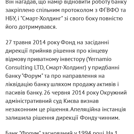
Він нагадав, що намір відновити роботу банку
закріплено спільним протоколом з ФГВФО та
НБУ, і "Смарт-Холдинг" зі свого боку повністю
його дотримувався.
27 травня 2014 року Фонд на засіданні
дирекції прийняв рішення про кінцеву
відмову приватному інвестору (Yernamio
Consulting LTD, Смарт-Холдинг) у придбанні
банку "Форум" та про направлення на
ліквідацію банку шляхом продажу активів і
пасивів банку. 26 червня 2014 року Окружний
адміністративний суд Києва визнав
незаконним це рішення. Апеляційна інстанція
залишила рішення дирекції Фонду чинним.
Банк "Форум" заснований у 1994 році. На 1