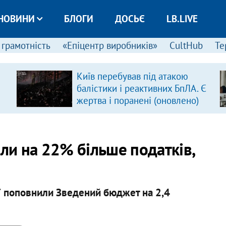
НОВИНИ
БЛОГИ
ДОСЬЄ
LB.LIVE
 грамотність
«Епіцентр виробників»
CultHub
Те
Київ перебував під атакою
балістики і реактивних БпЛА. Є
жертва і поранені (оновлено)
али на 22% більше податків,
ії поповнили Зведений бюджет на 2,4