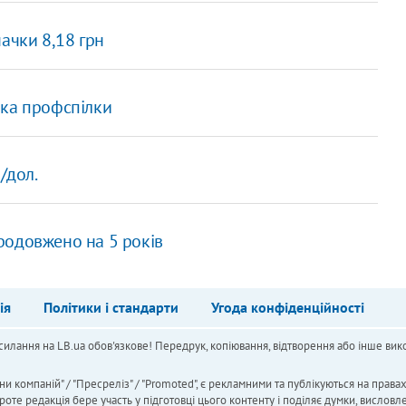
ачки 8,18 грн
ика профспілки
/дол.
родовжено на 5 років
ія
Політики і стандарти
Угода конфіденційності
силання на LB.ua обов'язкове! Передрук, копіювання, відтворення або інше вико
ни компаній" / "Пресреліз" / "Promoted", є рекламними та публікуються на права
 редакція бере участь у підготовці цього контенту і поділяє думки, висловле