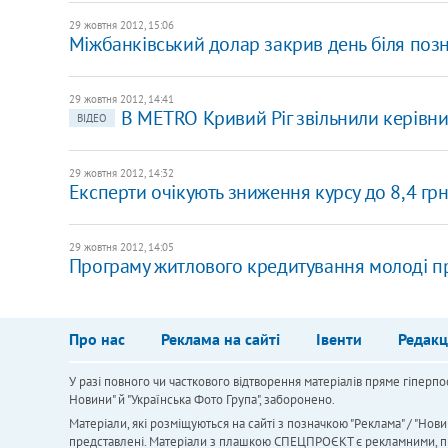
29 жовтня 2012, 15:06
Міжбанківський долар закрив день біля позн
29 жовтня 2012, 14:41
В METRO Кривий Ріг звільнили керівн
ВІДЕО
29 жовтня 2012, 14:32
Експерти очікують зниження курсу до 8,4 грн
29 жовтня 2012, 14:05
Програму житлового кредитування молоді п
Про нас
Реклама на сайті
Івенти
Редакц
У разі повного чи часткового відтворення матеріалів пряме гіперпо
Новини" й "Українська Фото Група", заборонено.
Матеріали, які розміщуються на сайті з позначкою "Реклама" / "Нови
представлені. Матеріали з плашкою СПЕЦПРОЄКТ є рекламними, проте