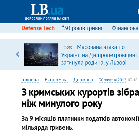
Defense Tech
“30 років гривні”
Фінансова
вив про
Масована атака по
ФОТО
боку
Україні: на Дніпропетровщині
загинула родина, у Львові –
удар по багатоповерхівках
(доповнюється)
Головна
—
Економіка
—
Держава
—
30 жовтня 2012
, 03:48
З кримських курортів зібр
ніж минулого року
За 9 місяців платники податків автоном
мільярда гривень.