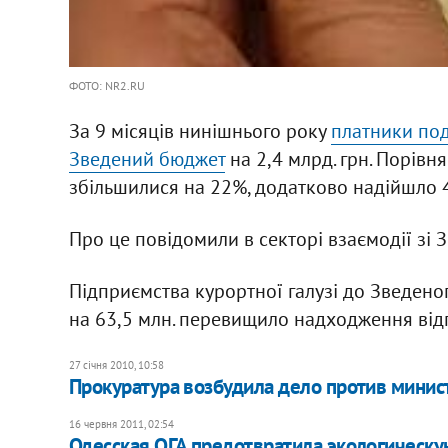
ФОТО: NR2.RU
За 9 місяців нинішнього року
платники под
Зведений бюджет
на 2,4 млрд. грн. Порів
збільшилися на 22%, додатково надійшло 4
Про це повідомили в секторі взаємодії зі 
Підприємства курортної галузі до Зведено
на 63,5 млн. перевищило надходження відп
27 січня 2010, 10:58
Прокуратура возбудила дело против минис
16 червня 2011, 02:54
Одесская ОГА предотвратила экологическу