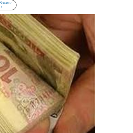
 бажане
e