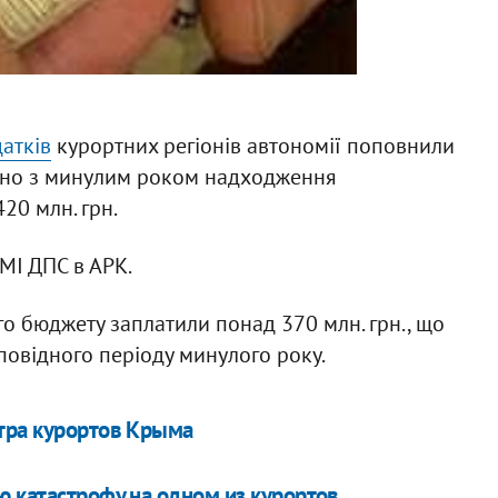
атків
курортних регіонів автономії поповнили
няно з минулим роком надходження
20 млн. грн.
ЗМІ ДПС в АРК.
го бюджету заплатили понад 370 млн. грн., що
овідного періоду минулого року.
тра курортов Крыма
ю катастрофу на одном из курортов