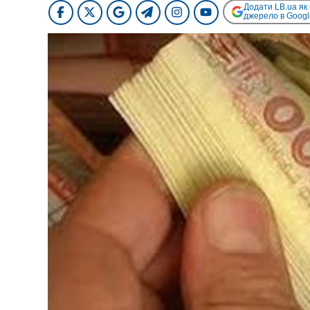
Додати LB.ua як
джерело в Googl