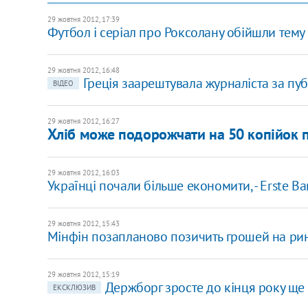
29 жовтня 2012, 17:39
Футбол і серіал про Роксолану обійшли тему
29 жовтня 2012, 16:48
Греція заарештувала журналіста за пуб
ВІДЕО
29 жовтня 2012, 16:27
Хліб може подорожчати на 50 копійок по
29 жовтня 2012, 16:03
Українці почали більше економити, - Erste B
29 жовтня 2012, 15:43
Мінфін позапланово позичить грошей на ри
29 жовтня 2012, 15:19
Держборг зросте до кінця року ще 
ЕКСКЛЮЗИВ