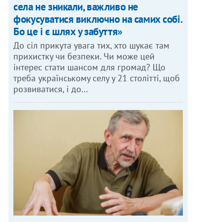
села не зникали, важливо не
фокусуватися виключно на самих собі.
Бо це і є шлях у забуття»
До сіл прикута увага тих, хто шукає там
прихистку чи безпеки. Чи може цей
інтерес стати шансом для громад? Що
треба українському селу у 21 столітті, щоб
розвиватися, і до…