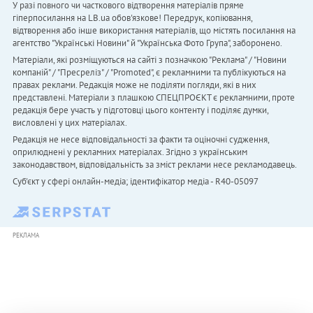
У разі повного чи часткового відтворення матеріалів пряме
гіперпосилання на LB.ua обов'язкове! Передрук, копіювання,
відтворення або інше використання матеріалів, що містять посилання на
агентство "Українськi Новини" й "Українська Фото Група", заборонено.
Матеріали, які розміщуються на сайті з позначкою "Реклама" / "Новини
компаній" / "Пресреліз" / "Promoted", є рекламними та публікуються на
правах реклами. Редакція може не поділяти погляди, які в них
представлені. Матеріали з плашкою СПЕЦПРОЄКТ є рекламними, проте
редакція бере участь у підготовці цього контенту і поділяє думки,
висловлені у цих матеріалах.
Редакція не несе відповідальності за факти та оціночні судження,
оприлюднені у рекламних матеріалах. Згідно з українським
законодавством, відповідальність за зміст реклами несе рекламодавець.
Cуб'єкт у сфері онлайн-медіа; ідентифікатор медіа - R40-05097
РЕКЛАМА