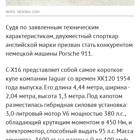
ФОТО: NEWSRU.COM
Судя по заявленным техническим
характеристикам, двухместный спорткар
английской марки призван стать конкурентом
немецкой машины Porsche 911.
С-X16 представляет собой самое короткое
купе компании Jaguar со времен XK120 1954
года выпуска. Его длина 4,44 метра, ширина -
2,04 метра, высота 1,3 метра. Под капотом
разместилась гибридная силовая установка:
3,0-литровый мотор V6 мощностью 380 л.с.,
обладающий крутящим моментом в 450 Нм, и
электромотор, способный выдать 95 л.с. Масса
концепта - 1600 кг, на разгон с 0 до 100 км/ч