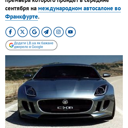
сентября на
международном автосалоне во
Франкфурте
.
Додати LB.ua як бажане
джерело в Google