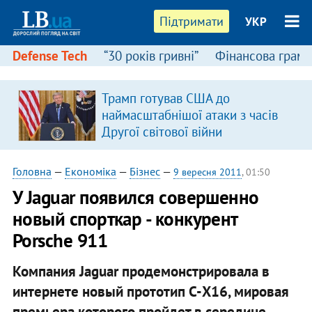
Підтримати
УКР
Defense Tech
“30 років гривні”
Фінансова грамо
Трамп готував США до
наймасштабнішої атаки з часів
Другої світової війни
Головна
—
Економіка
—
Бізнес
—
9 вересня 2011
, 01:50
У Jaguar появился совершенно
новый спорткар - конкурент
Porsche 911
Компания Jaguar продемонстрировала в
интернете новый прототип С-X16, мировая
премьера которого пройдет в середине