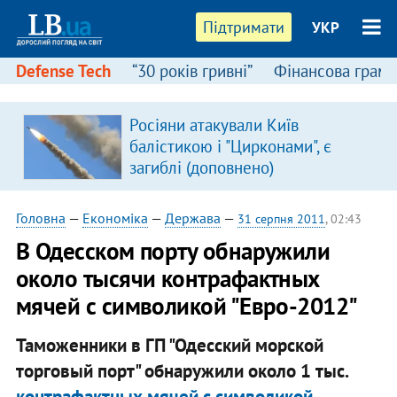
Підтримати
УКР
Defense Tech
“30 років гривні”
Фінансова грамо
Росіяни атакували Київ
балістикою і "Цирконами", є
загиблі (доповнено)
Головна
—
Економіка
—
Держава
—
31 серпня 2011
, 02:43
В Одесском порту обнаружили
около тысячи контрафактных
мячей с символикой "Евро-2012"
Таможенники в ГП "Одесский морской
торговый порт" обнаружили около 1 тыс.
контрафактных мячей с символикой