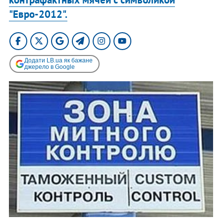
"Евро-2012".
Додати LB.ua як бажане
джерело в Google