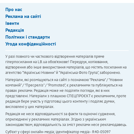
Про нас
Реклама на сайті
Івенти
Редакція
Політики і стандарти
Угода конфіденційності
У разі повного чи часткового відтворення матеріалів пряме
гіперпосилання на LB.ua обов'язкове! Передрук, копіювання,
відтворення або інше використання матеріалів, що містять посилання на
агентство "Українськi Новини" й "Українська Фото Група", заборонено.
Матеріали, які розміщуються на сайті з позначкою "Реклама" / "Новини
компаній" / "Пресреліз" / "Promoted", є рекламними та публікуються на
правах реклами. Редакція може не поділяти погляди, які в них
представлені. Матеріали з плашкою СПЕЦПРОЄКТ є рекламними, проте
редакція бере участь у підготовці цього контенту і поділяє думки,
висловлені у цих матеріалах.
Редакція не несе відповідальності за факти та оціночні судження,
оприлюднені у рекламних матеріалах. Згідно з українським
законодавством, відповідальність за зміст реклами несе рекламодавець.
Cуб'єкт у сфері онлайн-медіа; ідентифікатор медіа - R40-05097