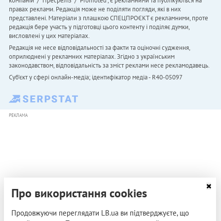
компаній" / "Пресреліз" / "Promoted", є рекламними та публікуються на
правах реклами. Редакція може не поділяти погляди, які в них
представлені. Матеріали з плашкою СПЕЦПРОЄКТ є рекламними, проте
редакція бере участь у підготовці цього контенту і поділяє думки,
висловлені у цих матеріалах.
Редакція не несе відповідальності за факти та оціночні судження,
оприлюднені у рекламних матеріалах. Згідно з українським
законодавством, відповідальність за зміст реклами несе рекламодавець.
Cуб'єкт у сфері онлайн-медіа; ідентифікатор медіа - R40-05097
РЕКЛАМА
Про використання cookies
Продовжуючи переглядати LB.ua ви підтверджуєте, що