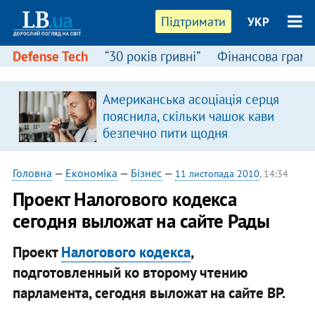
Підтримати
УКР
Defense Tech
“30 років гривні”
Фінансова грамо
Американська асоціація серця
пояснила, скільки чашок кави
безпечно пити щодня
Головна
—
Економіка
—
Бізнес
—
11 листопада 2010
, 14:34
Проект Налогового кодекса
сегодня выложат на сайте Рады
Проект
Налогового кодекса
,
подготовленный ко второму чтению
парламента, сегодня выложат на сайте ВР.​