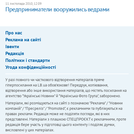
11 листопада 2010, 12:09
Предприниматели вооружились ведрами
Про нас
Реклама на сайті
Івенти
Редакція
Політики і стандарти
Угода конфіденційності
У разі повного чи часткового відтворення матеріалів пряме
гіперпосилання на LB.ua обов'язкове! Передрук, копіювання,
відтворення або інше використання матеріалів, що містять посилання на
агентство "Українськi Новини" й "Українська Фото Група", заборонено.
Матеріали, які розміщуються на сайті з позначкою "Реклама" / "Новини
компаній" / "Пресреліз" / "Promoted", є рекламними та публікуються на
правах реклами. Редакція може не поділяти погляди, які в них
представлені. Матеріали з плашкою СПЕЦПРОЄКТ є рекламними, проте
редакція бере участь у підготовці цього контенту і поділяє думки,
висловлені у цих матеріалах.