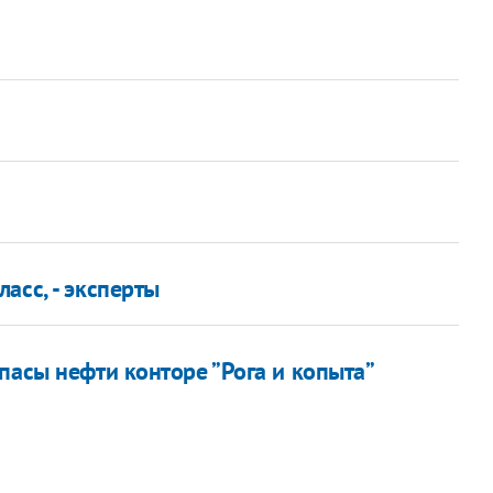
асс, - эксперты
пасы нефти конторе ”Рога и копыта”