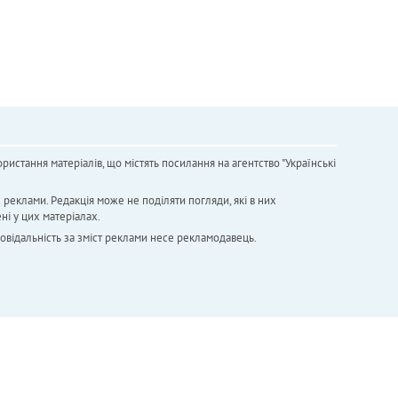
ристання матеріалів, що містять посилання на агентство "Українськi
х реклами. Редакція може не поділяти погляди, які в них
ні у цих матеріалах.
повідальність за зміст реклами несе рекламодавець.