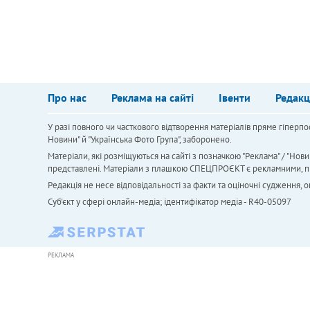
Про нас
Реклама на сайті
Івенти
Редакц
У разі повного чи часткового відтворення матеріалів пряме гіперпо
Новини" й "Українська Фото Група", заборонено.
Матеріали, які розміщуються на сайті з позначкою "Реклама" / "Нови
представлені. Матеріали з плашкою СПЕЦПРОЄКТ є рекламними, проте
Редакція не несе відповідальності за факти та оціночні судження,
Cуб'єкт у сфері онлайн-медіа; ідентифікатор медіа - R40-05097
РЕКЛАМА