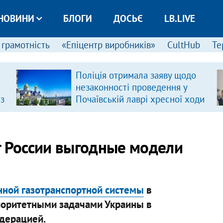
НОВИНИ
БЛОГИ
ДОСЬЄ
LB.LIVE
 грамотність
«Епіцентр виробників»
CultHub
Те
Поліція отримала заяву щодо
незаконності проведення у
 з
Почаївській лаврі хресної ходи
т России выгодные модели
нной газотранспортной системы
в
иоритетными задачами Украины в
дерацией.