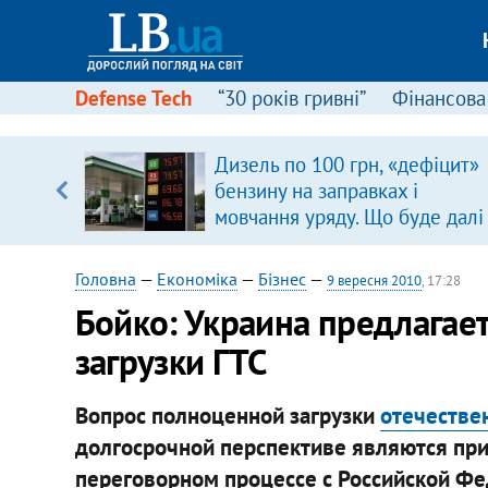
Defense Tech
“30 років гривні”
Фінансова
Дизель по 100 грн, «дефіцит»
, є
бензину на заправках і
мовчання уряду. Що буде далі
цінами на пальне?
Головна
—
Економіка
—
Бізнес
—
9 вересня 2010
, 17:28
Бойко: Украина предлагае
загрузки ГТС
Вопрос полноценной загрузки
отечестве
долгосрочной перспективе являются пр
переговорном процессе с Российской Фе