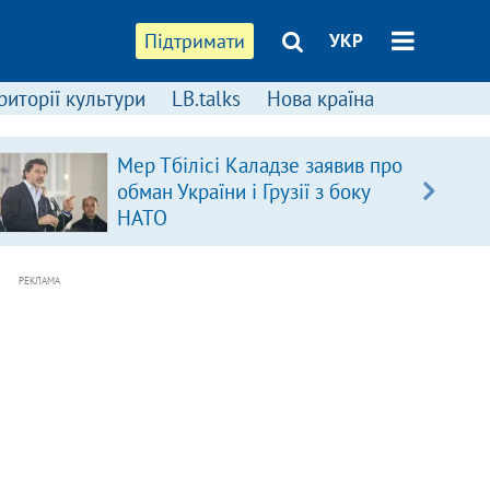
Підтримати
УКР
риторії культури
LB.talks
Нова країна
Мер Тбілісі Каладзе заявив про
обман України і Грузії з боку
НАТО
РЕКЛАМА