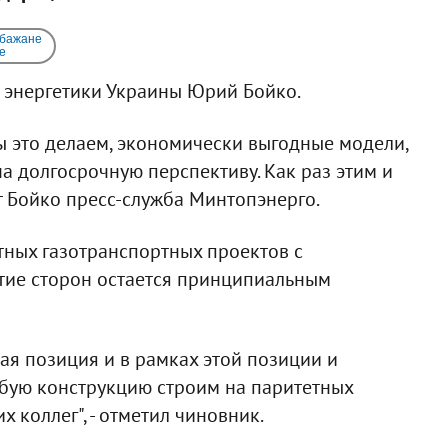
 бажане
e
 энергетики Украины Юрий Бойко.
ы это делаем, экономически выгодные модели,
а долгосрочную перспективу. Как раз этим и
ет Бойко пресс-служба Минтопэнерго.
тных газотранспортных проектов с
тие сторон остается принципиальным
ая позиция и в рамках этой позиции и
юбую конструкцию строим на паритетных
 коллег", - отметил чиновник.