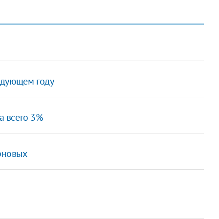
едующем году
а всего 3%
ерновых