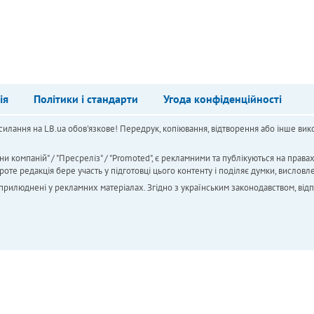
ія
Політики і стандарти
Угода конфіденційності
силання на LB.ua обов'язкове! Передрук, копіювання, відтворення або інше вико
ни компаній" / "Пресреліз" / "Promoted", є рекламними та публікуються на права
 редакція бере участь у підготовці цього контенту і поділяє думки, висловле
 оприлюднені у рекламних матеріалах. Згідно з українським законодавством, від