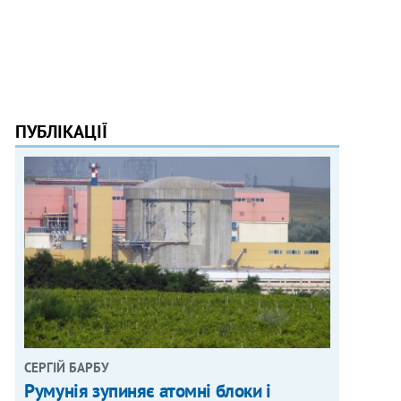
ПУБЛІКАЦІЇ
СЕРГІЙ БАРБУ
Румунія зупиняє атомні блоки і