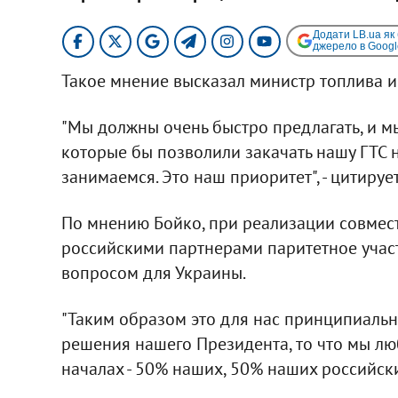
Додати LB.ua як
джерело в Googl
Такое мнение высказал министр топлива и
"Мы должны очень быстро предлагать, и м
которые бы позволили закачать нашу ГТС н
занимаемся. Это наш приоритет", - цитиру
По мнению Бойко, при реализации совмес
российскими партнерами паритетное учас
вопросом для Украины.
"Таким образом это для нас принципиальн
решения нашего Президента, то что мы л
началах - 50% наших, 50% наших российских