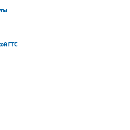
оты
кой ГТС