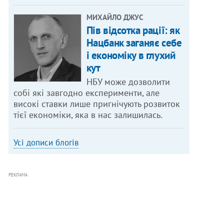
МИХАЙЛО ДЖУС
Пів відсотка рації: як
Нацбанк заганяє себе
і економіку в глухий
кут
НБУ може дозволити
собі які завгодно експерименти, але
високі ставки лише пригнічують розвиток
тієї економіки, яка в нас залишилась.
Усі дописи блогів
РЕКЛАМА