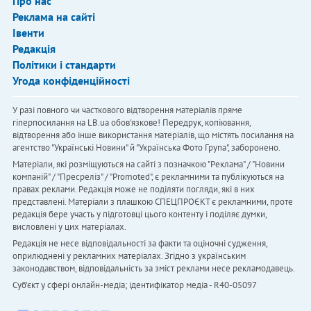
Про нас
Реклама на сайті
Івенти
Редакція
Політики і стандарти
Угода конфіденційності
У разі повного чи часткового відтворення матеріалів пряме
гіперпосилання на LB.ua обов'язкове! Передрук, копіювання,
відтворення або інше використання матеріалів, що містять посилання на
агентство "Українськi Новини" й "Українська Фото Група", заборонено.
Матеріали, які розміщуються на сайті з позначкою "Реклама" / "Новини
компаній" / "Пресреліз" / "Promoted", є рекламними та публікуються на
правах реклами. Редакція може не поділяти погляди, які в них
представлені. Матеріали з плашкою СПЕЦПРОЄКТ є рекламними, проте
редакція бере участь у підготовці цього контенту і поділяє думки,
висловлені у цих матеріалах.
Редакція не несе відповідальності за факти та оціночні судження,
оприлюднені у рекламних матеріалах. Згідно з українським
законодавством, відповідальність за зміст реклами несе рекламодавець.
Cуб'єкт у сфері онлайн-медіа; ідентифікатор медіа - R40-05097