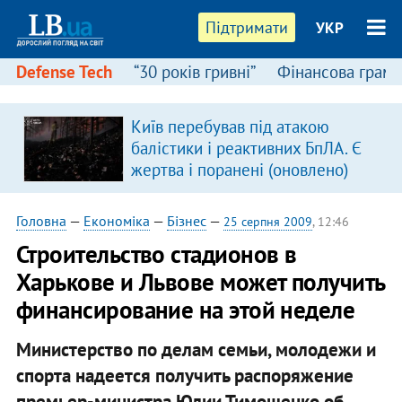
Підтримати
УКР
Defense Tech
“30 років гривні”
Фінансова грамо
Київ перебував під атакою
балістики і реактивних БпЛА. Є
жертва і поранені (оновлено)
Головна
—
Економіка
—
Бізнес
—
25 серпня 2009
, 12:46
Строительство стадионов в
Харькове и Львове может получить
финансирование на этой неделе
Министерство по делам семьи, молодежи и
спорта надеется получить распоряжение
премьер-министра Юлии Тимошенко об