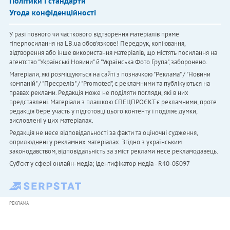
Політики і стандарти
Угода конфіденційності
У разі повного чи часткового відтворення матеріалів пряме
гіперпосилання на LB.ua обов'язкове! Передрук, копіювання,
відтворення або інше використання матеріалів, що містять посилання на
агентство "Українськi Новини" й "Українська Фото Група", заборонено.
Матеріали, які розміщуються на сайті з позначкою "Реклама" / "Новини
компаній" / "Пресреліз" / "Promoted", є рекламними та публікуються на
правах реклами. Редакція може не поділяти погляди, які в них
представлені. Матеріали з плашкою СПЕЦПРОЄКТ є рекламними, проте
редакція бере участь у підготовці цього контенту і поділяє думки,
висловлені у цих матеріалах.
Редакція не несе відповідальності за факти та оціночні судження,
оприлюднені у рекламних матеріалах. Згідно з українським
законодавством, відповідальність за зміст реклами несе рекламодавець.
Cуб'єкт у сфері онлайн-медіа; ідентифікатор медіа - R40-05097
РЕКЛАМА