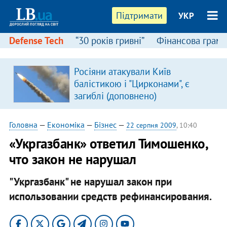
Підтримати
УКР
Defense Tech
“30 років гривні”
Фінансова грамо
Росіяни атакували Київ
в
балістикою і "Цирконами", є
загиблі (доповнено)
Головна
—
Економіка
—
Бізнес
—
22 серпня 2009
, 10:40
«Укргазбанк» ответил Тимошенко,
что закон не нарушал
"Укргазбанк" не нарушал закон при
использовании средств рефинансирования.