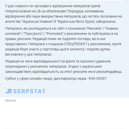
У разі повного чи часткового відтворення матеріалів пряме
гіперпосилання на LB.ua обов'язкове! Передрук, копіювання,
відтворення або інше використання матеріалів, що містять посилання на
агентство "Українськi Новини" й "Українська Фото Група", заборонено.
Матеріали, які розміщуються на сайті з позначкою "Реклама" / "Новини
компаній" / "Пресреліз" / "Promoted", є рекламними та публікуються на
правах реклами. Редакція може не поділяти погляди, які в них
представлені. Матеріали з плашкою СПЕЦПРОЄКТ є рекламними, проте
редакція бере участь у підготовці цього контенту і поділяє думки,
висловлені у цих матеріалах.
Редакція не несе відповідальності за факти та оціночні судження,
оприлюднені у рекламних матеріалах. Згідно з українським
законодавством, відповідальність за зміст реклами несе рекламодавець.
Cуб'єкт у сфері онлайн-медіа; ідентифікатор медіа - R40-05097
РЕКЛАМА