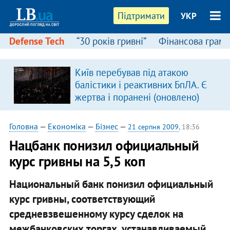
Підтримати
УКР
Defense Tech
“30 років гривні”
Фінансова грамо
Київ перебував під атакою
балістики і реактивних БпЛА. Є
жертва і поранені (оновлено)
Головна
—
Економіка
—
Бізнес
—
21 серпня 2009
, 18:36
Нацбанк понизил официальный
курс гривны на 5,5 коп
Национальный банк понизил официальный
курс гривны, соответствующий
средневзвешенному курсу сделок на
межбанковских торгах, устанавливаемый