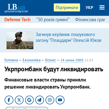
Підтримати
УКР
Defense Tech
“30 років гривні”
Фінансова грамо
Загинув керівник пошукового
загону "Плацдарм" Олексій Юков
Головна
—
Економіка
—
Бізнес
—
24 липня 2009
, 11:15
Укрпромбанк будут ликвидировать
Финансовые власти страны приняли
решение ликвидировать Укрпромбанк.