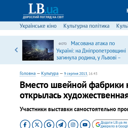
Українське кіно
Культурна політика
Культ
серця
Масована атака по
ФОТО
 кави
Україні: на Дніпропетровщині
загинула родина, у Львові –
удар по багатоповерхівках
(доповнюється)
Головна
—
Культура
—
9 серпня 2013
, 16:43
Вместо швейной фабрики 
открылась художественная
Участники выставки самостоятельно пров
Додати LB.ua як
джерело в Googl