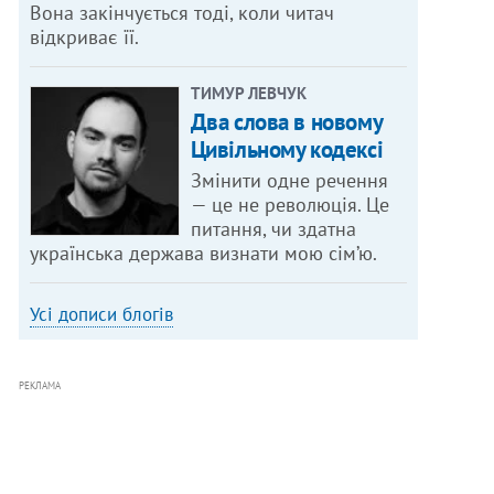
Вона закінчується тоді, коли читач
відкриває її.
ТИМУР ЛЕВЧУК
Два слова в новому
Цивільному кодексі
Змінити одне речення
— це не революція. Це
питання, чи здатна
українська держава визнати мою сім’ю.
Усі дописи блогів
РЕКЛАМА