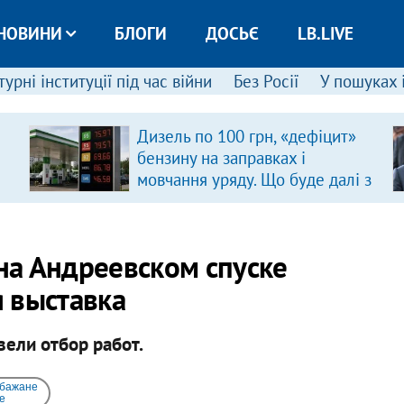
НОВИНИ
БЛОГИ
ДОСЬЄ
LB.LIVE
урні інституції під час війни
Без Росії
У пошуках 
Дизель по 100 грн, «дефіцит»
бензину на заправках і
мовчання уряду. Що буде далі з
цінами на пальне?
на Андреевском спуске
 выставка
ели отбор работ.
 бажане
e