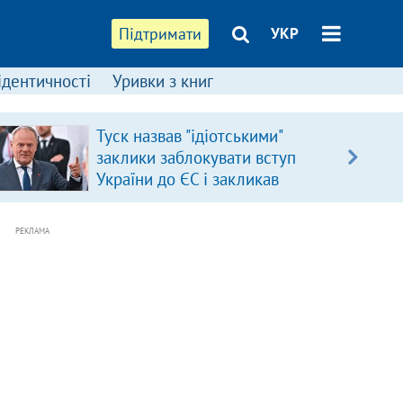
Підтримати
УКР
ідентичності
Уривки з книг
Туск назвав "ідіотськими"
заклики заблокувати вступ
України до ЄС і закликав
припинити антиукраїнську
риторику
РЕКЛАМА