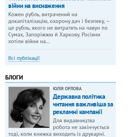
війни на виснаження
Кожен рубль, витрачений на
докапіталізацію, охорону дач і безпеку, —
це рубль, якого не витратять на чавун по
Сумах, Запоріжжю й Харкову. Росіяни
хотіли війни на…
Всі публікації
БЛОГИ
ЮЛІЯ ОРЛОВА
Державна політика
читання важливіша за
рекламні кампанії
Для видавництва
робота не закінчується
тоді, коли книжка виходить із друкарні.