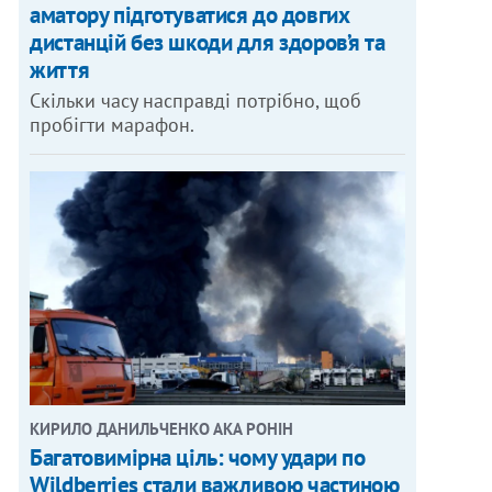
аматору підготуватися до довгих
дистанцій без шкоди для здоров’я та
життя
Скільки часу насправді потрібно, щоб
пробігти марафон.
КИРИЛО ДАНИЛЬЧЕНКО АКА РОНІН
Багатовимірна ціль: чому удари по
Wildberries стали важливою частиною