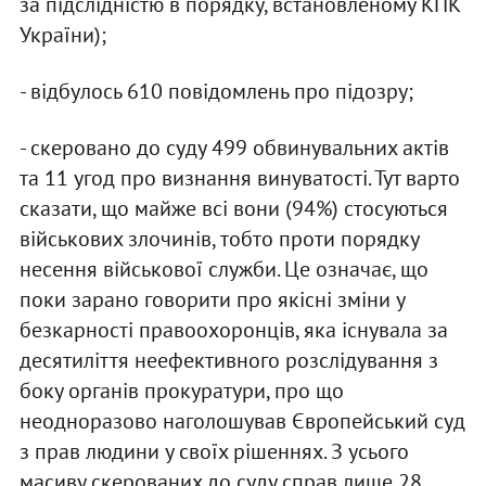
за підслідністю в порядку, встановленому КПК
України);
- відбулось 610 повідомлень про підозру;
- скеровано до суду 499 обвинувальних актів
та 11 угод про визнання винуватості. Тут варто
сказати, що майже всі вони (94%) стосуються
військових злочинів, тобто проти порядку
несення військової служби. Це означає, що
поки зарано говорити про якісні зміни у
безкарності правоохоронців, яка існувала за
десятиліття неефективного розслідування з
боку органів прокуратури, про що
неодноразово наголошував Європейський суд
з прав людини у своїх рішеннях. З усього
масиву скерованих до суду справ лише 28