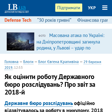
Підтримати
УКР
Defense Tech
“30 років гривні”
Фінансова грамо
Масована атака по Україні:
ФОТО
на Дніпропетровщині загинула
родина, у Львові – удар по
багатоповерхівках
(доповнюється)
Головна
—
Блоги
—
Блог Євгена Крапивіна
—
29 березня
2019
, 12:53
Як оцінити роботу Державного
бюро розслідувань? Про звіт за
2018-й
Державне бюро розслідувань
офіційно
відзвітувалось за роботу в минулому, 2018