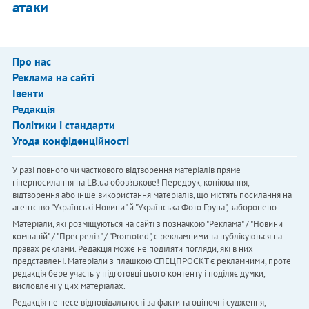
атаки
Про нас
Реклама на сайті
Івенти
Редакція
Політики і стандарти
Угода конфіденційності
У разі повного чи часткового відтворення матеріалів пряме
гіперпосилання на LB.ua обов'язкове! Передрук, копіювання,
відтворення або інше використання матеріалів, що містять посилання на
агентство "Українськi Новини" й "Українська Фото Група", заборонено.
Матеріали, які розміщуються на сайті з позначкою "Реклама" / "Новини
компаній" / "Пресреліз" / "Promoted", є рекламними та публікуються на
правах реклами. Редакція може не поділяти погляди, які в них
представлені. Матеріали з плашкою СПЕЦПРОЄКТ є рекламними, проте
редакція бере участь у підготовці цього контенту і поділяє думки,
висловлені у цих матеріалах.
Редакція не несе відповідальності за факти та оціночні судження,