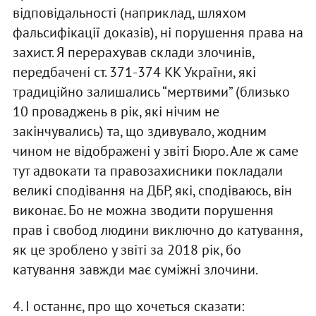
відповідальності (наприклад, шляхом
фальсифікації доказів), ні порушення права на
захист. Я перерахував склади злочинів,
передбачені ст. 371-374 КК України, які
традиційно залишались “мертвими” (близько
10 проваджень в рік, які нічим не
закінчувались) та, що здивувало, жодним
чином не відображені у звіті Бюро. Але ж саме
тут адвокати та правозахисники покладали
великі сподівання на ДБР, які, сподіваюсь, він
виконає. Бо не можна зводити порушення
прав і свобод людини виключно до катування,
як це зроблено у звіті за 2018 рік, бо
катування завжди має суміжні злочини.
4. І останнє, про що хочеться сказати: