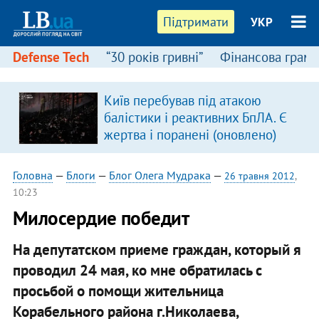
Підтримати
УКР
Defense Tech
“30 років гривні”
Фінансова грамо
Київ перебував під атакою
балістики і реактивних БпЛА. Є
жертва і поранені (оновлено)
Головна
—
Блоги
—
Блог Олега Мудрака
—
26 травня 2012
,
10:23
Милосердие победит
На депутатском приеме граждан, который я
проводил 24 мая, ко мне обратилась с
просьбой о помощи жительница
Корабельного района г.Николаева,