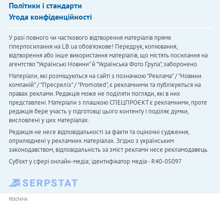
Політики і стандарти
Угода конфіденційності
У разі повного чи часткового відтворення матеріалів пряме
гіперпосилання на LB.ua обов'язкове! Передрук, копіювання,
відтворення або інше використання матеріалів, що містять посилання на
агентство "Українськi Новини" й "Українська Фото Група", заборонено.
Матеріали, які розміщуються на сайті з позначкою "Реклама" / "Новини
компаній" / "Пресреліз" / "Promoted", є рекламними та публікуються на
правах реклами. Редакція може не поділяти погляди, які в них
представлені. Матеріали з плашкою СПЕЦПРОЄКТ є рекламними, проте
редакція бере участь у підготовці цього контенту і поділяє думки,
висловлені у цих матеріалах.
Редакція не несе відповідальності за факти та оціночні судження,
оприлюднені у рекламних матеріалах. Згідно з українським
законодавством, відповідальність за зміст реклами несе рекламодавець.
Cуб'єкт у сфері онлайн-медіа; ідентифікатор медіа - R40-05097
РЕКЛАМА