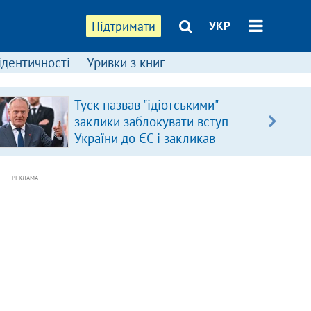
Підтримати
УКР
ідентичності
Уривки з книг
Туск назвав "ідіотськими"
заклики заблокувати вступ
України до ЄС і закликав
припинити антиукраїнську
риторику
РЕКЛАМА