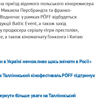
є на приїзд відомого польського кінорежисера
а Микаела Персбрандта та франко-
 Водночас у рамках PÖFF відбудеться
ції Baltic Event, а також захід
у продюсера серіалу «Ігри престолів»,
te, а також кіномагнату Гонконга і Китаю
и в Україні неможливо щось знімати в Росії»
Як Талліннський кінофестиваль PÖFF підтримує
вернути більше уваги на Талліннський