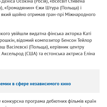
єніса Осокіна (Росія), «Всесвіт Стивена
), «Громадянин» Єжи Штура (Польща) і
), який щойно отримав гран-прі Міжнародного
якого увійшли видатна фінська акторка Каті
Прошкін, відомий композитор Бенсон Тейлор
аш Васілєвскі (Польща), керівник центру
 Аксельрод (США) та естонська актриса Еліна
ремии в сфере независимого кино
 конкурсна програма дебютних фільмів країн