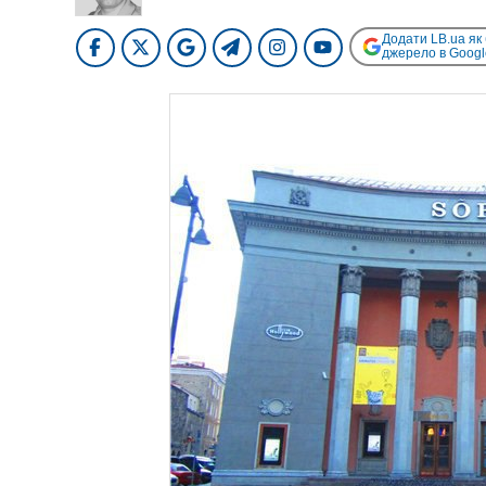
Додати LB.ua як
джерело в Googl