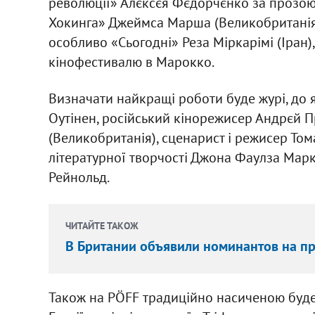
революції» Алєксєя Фєдорчєнко за прозою Д
Хокинга» Джеймса Марша (Великобританія
особливо «Сьогодні» Реза Міркарімі (Іран
кінофестивалю в Марокко.
Визначати найкращі роботи буде журі, до 
Оутінен, російський кінорежисер Андрєй 
(Великобританія), сценарист і режисер Том
літературної творчості Джона Фаулза Марк
Рейнольд.
ЧИТАЙТЕ ТАКОЖ
В Британии объявили номинантов на п
Також на PÖFF традиційно насиченою буде