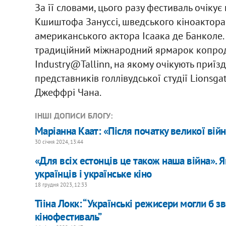
За її словами, цього разу фестиваль очіку
Кшиштофа Зануссі, шведського кіноактор
американського актора Ісаака де Банколе.
традиційний міжнародний ярмарок копродук
Industry@Tallinn, на якому очікують приїзд
представників голлівудської студії Lionsga
Джеффрі Чана.
ІНШІ ДОПИСИ БЛОГУ:
Маріанна Каат: «Після початку великої війн
30 січня 2024, 13:44
«Для всіх естонців це також наша війна». 
українців і українське кіно
18 грудня 2023, 12:33
Тііна Локк: “Українські режисери могли б з
кінофестиваль”