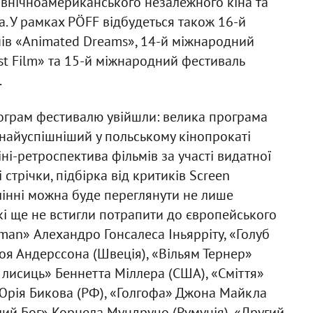
 північноамериканського незалежного кіна та
. У рамках PÖFF відбудеться також 16-й
ів «Animated Dreams», 14-й міжнародний
st Film» та 15-й міжнародний фестиваль
.
ограм фестивалю увійшли: велика програма
найуспішніший у польському кінопрокаті
ні-ретроспектива фільмів за участі видатної
стрічки, підбірка від критиків Screen
аллінні можна буде переглянути не лише
які ще не встигли потрапити до європейського
dman» Алехандро Гонсалеса Іньярріту, «Голуб
Роя Андерссона (Швеція), «Вільям Тернер»
 лисиць» Беннетта Міллера (США), «Сміття»
 Юрія Бикова (РФ), «Голгофа» Джона Майкла
ілий Бог» Корнела Мундруцо (Румунія), «Другий