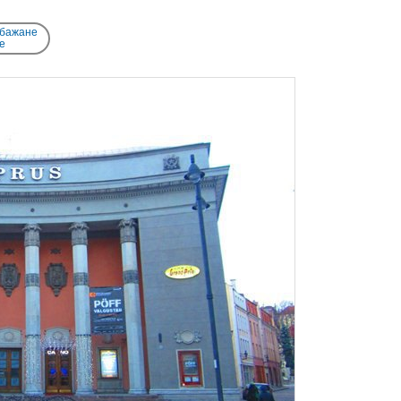
 бажане
e