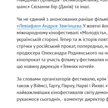
шанс» Сюзанни Бір (Данія) та інші.
Чи не єдиний з анонсованих раніше фільмі
«Левіафан» Андрєя Звягінцєва.
У жовтні йо
міжнародному кінофестивалі «Молодість»,
українській стороні. Тепер та ж історія пов
стрічки у російський прокат, попередньо, 
продюсера Олександра Роднянського на н
кінопрокат та участь фільму у фестивалях н
цю новину дирекція «Темних ночей».
За словами організаторів фестивалю, крім 
також у Віймсі, Тарту, Пярну, Нарві і Йихві
найважливіших кінофестивалів світу демонс
рухаємося сьогодні», - коментує директор 