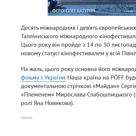
ФОТО: ОЛЕГ БАТУРИН
Десять міжнародних і дев’ять європейських
Талліннського міжнародного кінофестивалю
Цього року він пройде з 14 по 30 листопа
новому статусі кінофестивалем у всій Півні
На жаль, цього року основна його міжнар
фільму з України.
Наша країна на PÖFF буд
документальною стрічкою «Майдан» Сергія 
«Племенем» Мирослава Слабошпицького (й
ролі Яна Новикова).
РЕКЛАМА