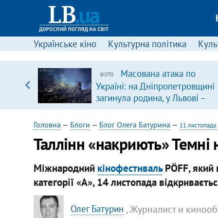
Українське кіно
Культурна політика
Культ
щодо
Масована атака по
ФОТО
 у
Україні: на Дніпропетровщині
ої ходи
загинула родина, у Львові –
удар по багатоповерхівках
(доповнюється)
Головна
—
Блоги
—
Блог Олега Батурина
—
11 листопада
Таллінн «накриють» Темні 
Міжнародний
кінофестиваль
PÖFF, який 
категорії «А», 14 листопада відкривається
, Журналист и киноо
Олег Батурин