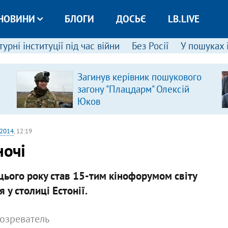
НОВИНИ
БЛОГИ
ДОСЬЄ
LB.LIVE
урні інституції під час війни
Без Росії
У пошуках 
Загинув керівник пошукового
загону "Плацдарм" Олексій
Юков
 2014
, 12:19
ночі
цього року став 15-тим кінофорумом світу
 у столиці Естонії.
бозреватель