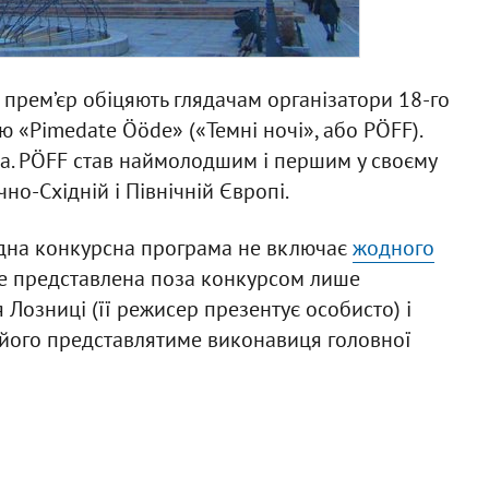
 прем’єр обіцяють глядачам організатори 18-го
 «Pimedate Ööde» («Темні ночі», або PÖFF).
да. PÖFF став наймолодшим і першим у своєму
чно-Східній і Північній Європі.
одна конкурсна програма не включає
жодного
е представлена поза конкурсом лише
Лозниці (її режисер презентує особисто) і
ого представлятиме виконавиця головної