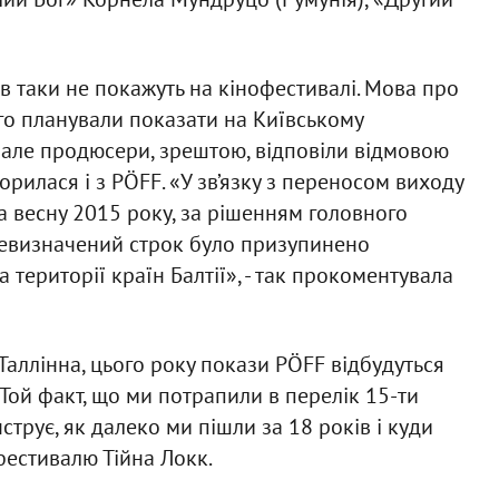
в таки не покажуть на кінофестивалі. Мова про
го планували показати на Київському
 але продюсери, зрештою, відповіли відмовою
торилася і з PÖFF. «У зв’язку з переносом виходу
на весну 2015 року, за рішенням головного
евизначений строк було призупинено
а території країн Балтії», - так прокоментувала
Таллінна, цього року покази PÖFF відбудуться
. «Той факт, що ми потрапили в перелік 15-ти
трує, як далеко ми пішли за 18 років і куди
фестивалю Тійна Локк.