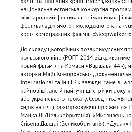
Балтії та північних країн Tridens, конкурс
національна естонська конкурсна програма
міжнародний фестиваль анімаційних фільм
фестиваль дитячого і молодіжного кіна «Ju
короткометражних фільмів «Sleepwalkers»
До складу цьогорічних позаконкурсних пр
польського кіно (PÖFF-2014 відкриватиме 
новий фільм Яна Комаси «Варшава-44»), мі
акторки Майі Коморовської, документальні 
International та інші. Як завжди, саме в Т
найновіші, але й найгучніші стрічки року, 
або українського прокату. Серед них: «Bir
сидів на гілці, розмірковуючи про життя» 
Майка Лі (Великобританія), «Мисливець на
Стівена Далдрі (Великобританія), «Дурак»
МакДонагі (Ірландія - Великобританія), «Б