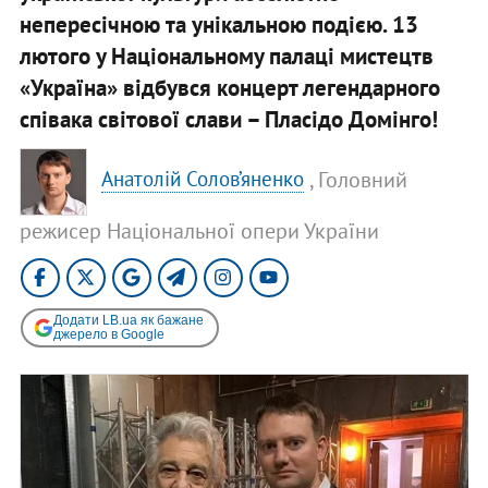
непересічною та унікальною подією. 13
лютого у Національному палаці мистецтв
«Україна» відбувся концерт легендарного
співака світової слави – Пласідо Домінго!
, Головний
Анатолій Солов’яненко
режисер Національної опери України
Додати LB.ua як бажане
джерело в Google