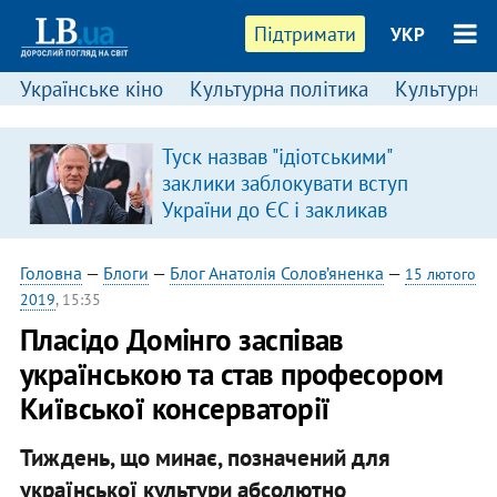
Підтримати
УКР
Українське кіно
Культурна політика
Культурні і
Туск назвав "ідіотськими"
заклики заблокувати вступ
України до ЄС і закликав
припинити антиукраїнську
риторику
Головна
—
Блоги
—
Блог Анатолія Солов’яненка
—
15 лютого
2019
, 15:35
Пласідо Домінго заспівав
українською та став професором
Київської консерваторії
Тиждень, що минає, позначений для
української культури абсолютно