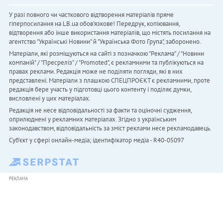
У разі повного чи часткового відтворення матеріалів пряме
гіперпосилання на LB.ua обов'язкове! Передрук, копіювання,
відтворення або інше використання матеріалів, що містять посилання на
агентство "Українськi Новини" й "Українська Фото Група", заборонено.
Матеріали, які розміщуються на сайті з позначкою "Реклама" / "Новини
компаній" / "Пресреліз" / "Promoted", є рекламними та публікуються на
правах реклами. Редакція може не поділяти погляди, які в них
представлені. Матеріали з плашкою СПЕЦПРОЄКТ є рекламними, проте
редакція бере участь у підготовці цього контенту і поділяє думки,
висловлені у цих матеріалах.
Редакція не несе відповідальності за факти та оціночні судження,
оприлюднені у рекламних матеріалах. Згідно з українським
законодавством, відповідальність за зміст реклами несе рекламодавець.
Cуб'єкт у сфері онлайн-медіа; ідентифікатор медіа - R40-05097
РЕКЛАМА