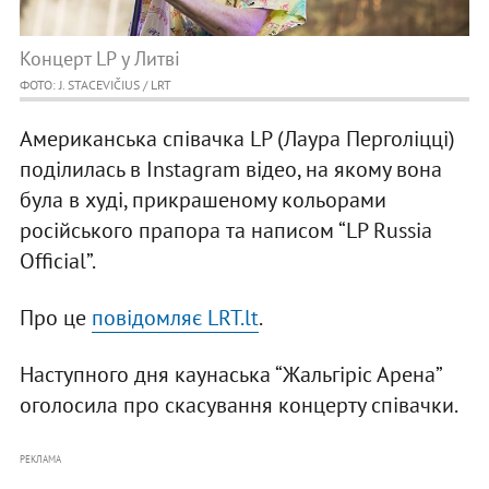
Концерт LP у Литві
ФОТО: J. STACEVIČIUS / LRT
Американська співачка LP (Лаура Перголіцці)
поділилась в Instagram відео, на якому вона
була в худі, прикрашеному кольорами
російського прапора та написом “LP Russia
Official”.
Про це
повідомляє LRT.lt
.
Наступного дня каунаська “Жальгіріс Арена”
оголосила про скасування концерту співачки.
РЕКЛАМА