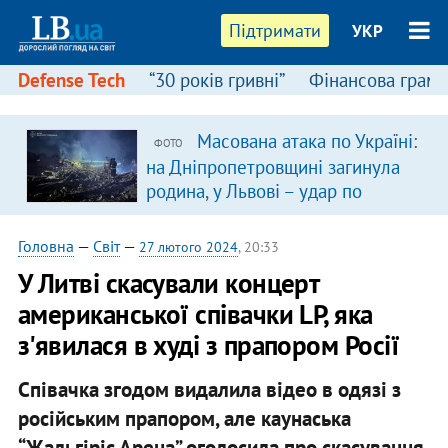
Підтримати
УКР
Defense Tech
“30 років гривні”
Фінансова грамо
Масована атака по Україні:
ФОТО
в
на Дніпропетровщині загинула
родина, у Львові – удар по
багатоповерхівках
(доповнюється)
Головна
—
Світ
—
27 лютого 2024
, 20:33
У Литві скасували концерт
американської співачки LP, яка
з'явилася в худі з прапором Росії
Співачка згодом видалила відео в одязі з
російським прапором, але каунаська
“Жальгіріс Арена” оголосила про скасування