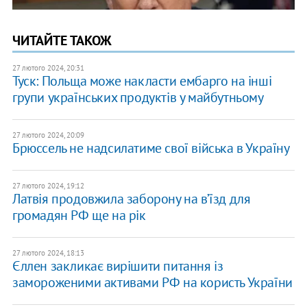
ЧИТАЙТЕ ТАКОЖ
27 лютого 2024, 20:31
Туск: Польща може накласти ембарго на інші
групи українських продуктів у майбутньому
27 лютого 2024, 20:09
Брюссель не надсилатиме свої війська в Україну
27 лютого 2024, 19:12
Латвія продовжила заборону на в’їзд для
громадян РФ ще на рік
27 лютого 2024, 18:13
Єллен закликає вирішити питання із
замороженими активами РФ на користь України