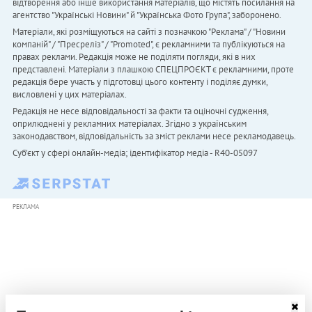
відтворення або інше використання матеріалів, що містять посилання на
агентство "Українськi Новини" й "Українська Фото Група", заборонено.
Матеріали, які розміщуються на сайті з позначкою "Реклама" / "Новини
компаній" / "Пресреліз" / "Promoted", є рекламними та публікуються на
правах реклами. Редакція може не поділяти погляди, які в них
представлені. Матеріали з плашкою СПЕЦПРОЄКТ є рекламними, проте
редакція бере участь у підготовці цього контенту і поділяє думки,
висловлені у цих матеріалах.
Редакція не несе відповідальності за факти та оціночні судження,
оприлюднені у рекламних матеріалах. Згідно з українським
законодавством, відповідальність за зміст реклами несе рекламодавець.
Cуб'єкт у сфері онлайн-медіа; ідентифікатор медіа - R40-05097
РЕКЛАМА