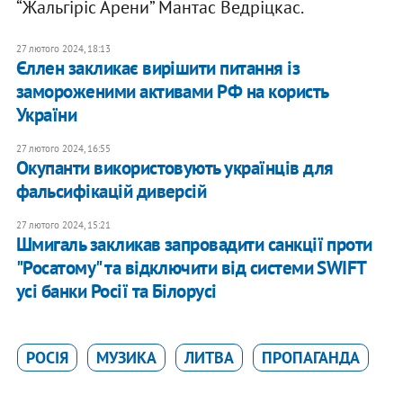
“Жальгіріс Арени” Мантас Ведріцкас.
27 лютого 2024, 18:13
Єллен закликає вирішити питання із
замороженими активами РФ на користь
України
27 лютого 2024, 16:55
Окупанти використовують українців для
фальсифікацій диверсій
27 лютого 2024, 15:21
Шмигаль закликав запровадити санкції проти
"Росатому" та відключити від системи SWIFT
усі банки Росії та Білорусі
РОСІЯ
МУЗИКА
ЛИТВА
ПРОПАГАНДА