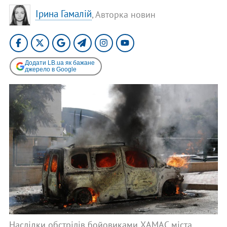
Ірина Гамалій
, Авторка новин
Додати LB.ua як бажане
джерело в Google
Наслідки обстрілів бойовиками ХАМАС міста