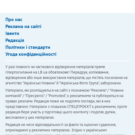
Про нас
Реклама на сайті
Івенти
Редакція
Політики і стандарти
Угода конфіденційності
У разі повного чи часткового відтворення матеріалів пряме
гіперпосилання на LB.ua обов'язкове! Передрук, копіювання,
відтворення або інше використання матеріалів, що містять посилання на
агентство "Українськi Новини" й "Українська Фото Група", заборонено.
Матеріали, які розміщуються на сайті з позначкою "Реклама" / "Новини
компаній" / "Пресреліз" / "Promoted", є рекламними та публікуються на
правах реклами. Редакція може не поділяти погляди, які в них
представлені. Матеріали з плашкою СПЕЦПРОЄКТ є рекламними, проте
редакція бере участь у підготовці цього контенту і поділяє думки,
висловлені у цих матеріалах.
Редакція не несе відповідальності за факти та оціночні судження,
оприлюднені у рекламних матеріалах. Згідно з українським