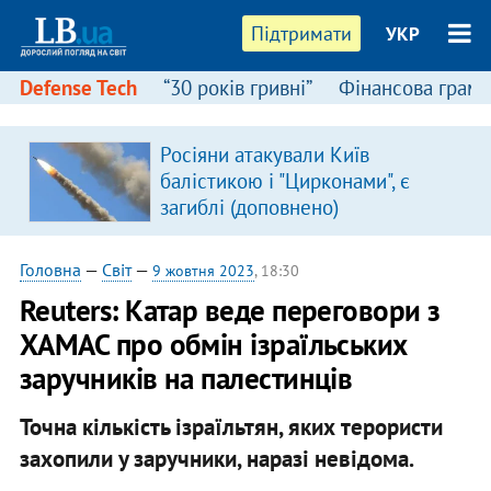
Підтримати
УКР
Defense Tech
“30 років гривні”
Фінансова грамо
Росіяни атакували Київ
балістикою і "Цирконами", є
загиблі (доповнено)
Головна
—
Світ
—
9 жовтня 2023
, 18:30
Reuters: Катар веде переговори з
ХАМАС про обмін ізраїльських
заручників на палестинців
Точна кількість ізраїльтян, яких терористи
захопили у заручники, наразі невідома.