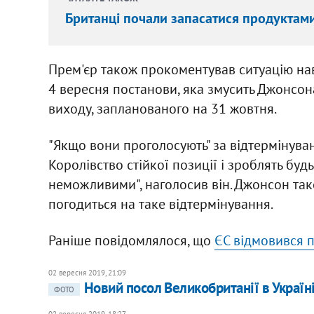
Британці почали запасатися продуктами 
Прем'єр також прокоментував ситуацію н
4 вересня постанови, яка змусить Джонсон
виходу, запланованого на 31 жовтня.
"Якщо вони проголосують" за відтермінува
Королівство стійкої позиції і зроблять бу
неможливими", наголосив він. Джонсон так
погодиться на таке відтермінування.
Раніше повідомлялося, що
ЄС відмовився п
02 вересня 2019, 21:09
Новий посол Великобританії в Україн
ФОТО
02 вересня 2019, 18:27