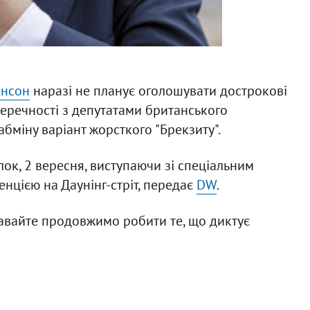
онсон
наразі не планує оголошувати дострокові
перечності з депутатами британського
бміну варіант жорсткого "Брекзиту".
ок, 2 вересня, виступаючи зі спеціальним
цією на Даунінг-стріт, передає
DW
.
 Давайте продовжимо робити те, що диктує