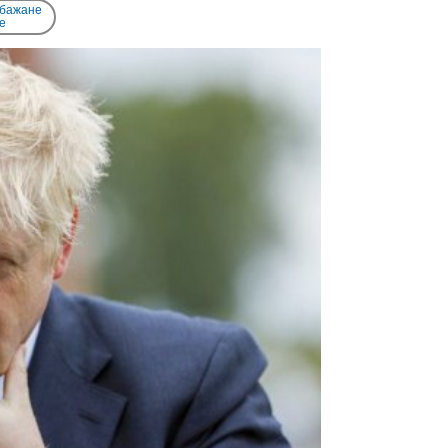
 бажане
e