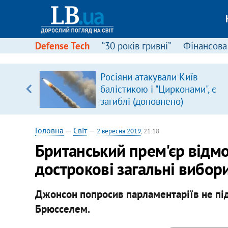
Defense Tech
“30 років гривні”
Фінансова
щодо
Росіяни атакували Київ
 у
балістикою і "Цирконами", є
ої ходи
загиблі (доповнено)
Головна
—
Світ
—
2 вересня 2019
, 21:18
Британський прем'єр відм
дострокові загальні вибор
Джонсон попросив парламентаріїв не під
Брюсселем.