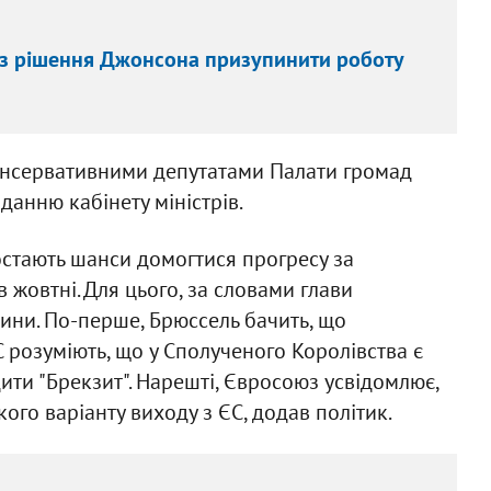
рез рішення Джонсона призупинити роботу
консервативними депутатами Палати громад
данню кабінету міністрів.
остають шанси домогтися прогресу за
 жовтні. Для цього, за словами глави
чини. По-перше, Брюссель бачить, що
С розуміють, що у Сполученого Королівства є
дити "Брекзит". Нарешті, Євросоюз усвідомлює,
го варіанту виходу з ЄС, додав політик.