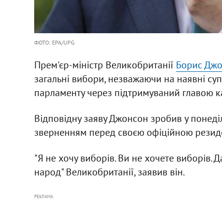
ФОТО: EPA/UPG
Прем'єр-міністр Великобританії
Борис Дж
загальні вибори, незважаючи на наявні су
парламенту через підтримуваний главою ка
Відповідну заяву Джонсон зробив у понеділ
зверненням перед своєю офіційною резиден
"Я не хочу виборів. Ви не хочете виборів.
народ" Великобританії, заявив він.
РЕКЛАМА