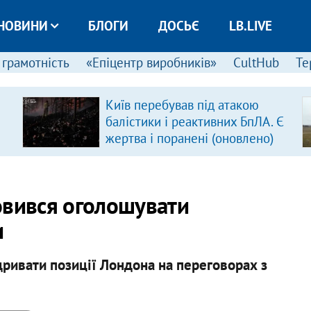
НОВИНИ
БЛОГИ
ДОСЬЄ
LB.LIVE
 грамотність
«Епіцентр виробників»
CultHub
Те
Київ перебував під атакою
балістики і реактивних БпЛА. Є
жертва і поранені (оновлено)
овився оголошувати
и
ривати позиції Лондона на переговорах з