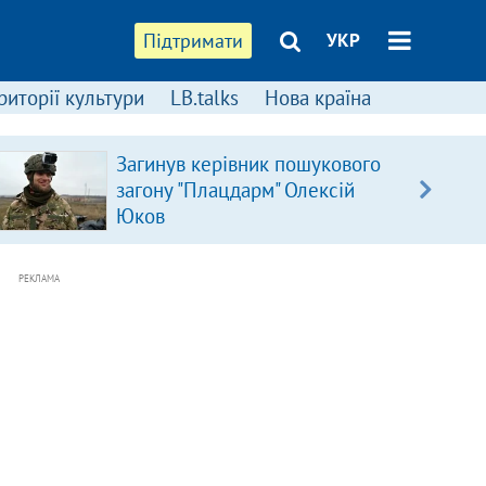
Підтримати
УКР
риторії культури
LB.talks
Нова країна
Загинув керівник пошукового
загону "Плацдарм" Олексій
Юков
РЕКЛАМА