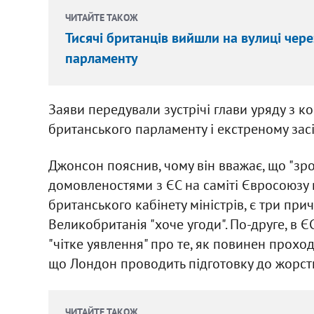
ЧИТАЙТЕ ТАКОЖ
Тисячі британців вийшли на вулиці че
парламенту
Заяви передували зустрічі глави уряду з 
британського парламенту і екстреному засі
Джонсон пояснив, чому він вважає, що "зр
домовленостями з ЄС на саміті Євросоюзу в
британського кабінету міністрів, є три при
Великобританія "хоче угоди". По-друге, в Є
"чітке уявлення" про те, як повинен прохо
що Лондон проводить підготовку до жорстко
ЧИТАЙТЕ ТАКОЖ