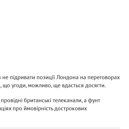
не підривати позиції Лондона на переговорах
 що угоди, можливо, ще вдасться досягти.
провідні британські телеканали, а фунт
яціях про ймовірність дострокових