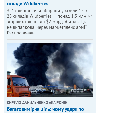
склади Wildberries
Зі 17 липня Сили оборони уразили 12 з
25 складів Wildberries — понад 1,3 млн м²
згорілих площ і до $2 млрд збитків. Ціль
не випадкова: через маркетплейс армії
РФ постачали…
КИРИЛО ДАНИЛЬЧЕНКО АКА РОНІН
Багатовимірна ціль: чому удари по