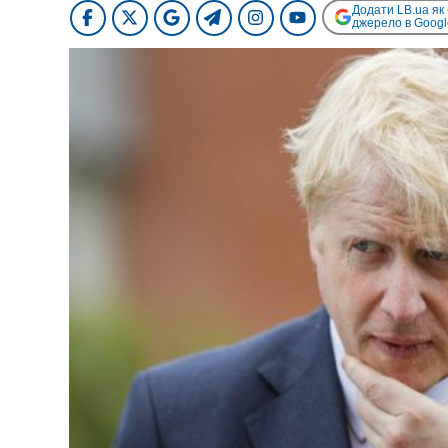
Додати LB.ua як
джерело в Googl