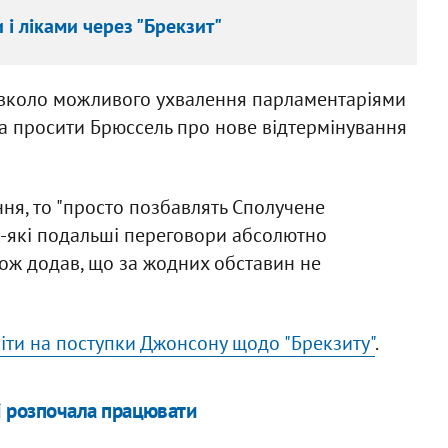
і ліками через "Брекзит"
авколо можливого ухвалення парламентаріями
а просити Брюссель про нове відтермінування
ння, то "просто позбавлять Сполучене
дь-які подальші переговори абсолютно
ож додав, що за жодних обставин не
іти на поступки Джонсону щодо "Брекзиту"
.
і розпочала працювати