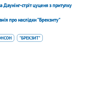
а Даунінг-стріт цуценя з притулку
анія про наслідки "Брекзиту"
ОНСОН
"БРЕКЗИТ"