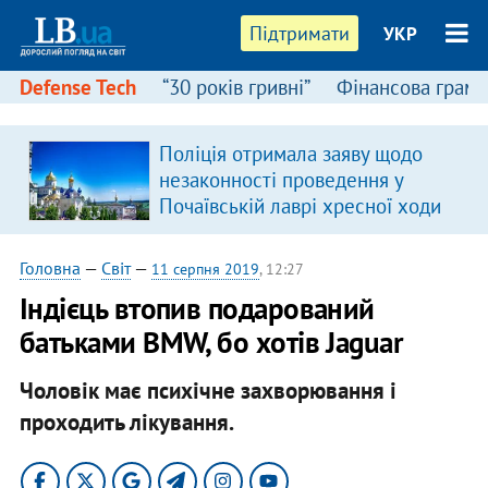
Підтримати
УКР
Defense Tech
“30 років гривні”
Фінансова грамо
Поліція отримала заяву щодо
незаконності проведення у
Почаївській лаврі хресної ходи
Головна
—
Світ
—
11 серпня 2019
, 12:27
Індієць втопив подарований
батьками BMW, бо хотів Jaguar
Чоловік має психічне захворювання і
проходить лікування.