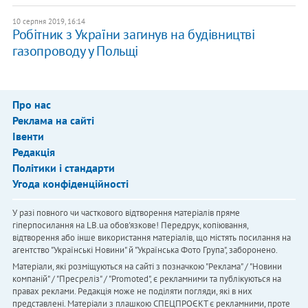
10 серпня 2019, 16:14
Робітник з України загинув на будівництві
газопроводу у Польщі
Про нас
Реклама на сайті
Івенти
Редакція
Політики і стандарти
Угода конфіденційності
У разі повного чи часткового відтворення матеріалів пряме
гіперпосилання на LB.ua обов'язкове! Передрук, копіювання,
відтворення або інше використання матеріалів, що містять посилання на
агентство "Українськi Новини" й "Українська Фото Група", заборонено.
Матеріали, які розміщуються на сайті з позначкою "Реклама" / "Новини
компаній" / "Пресреліз" / "Promoted", є рекламними та публікуються на
правах реклами. Редакція може не поділяти погляди, які в них
представлені. Матеріали з плашкою СПЕЦПРОЄКТ є рекламними, проте