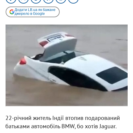
Додати LB.ua як бажане
джерело в Google
22-річний житель Індії втопив подарований
батьками автомобіль BMW, бо хотів Jaguar.