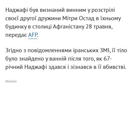
Наджафі був визнаний винним у розстрілі
своєї другої дружини Мітри Остад в їхньому
будинку в столиці Афганістану 28 травня,
передає
AFP
.
Згідно з повідомленнями іранських ЗМІ, її тіло
було знайдено у ванній після того, як 67-
річний Наджафі здався і зізнався в її вбивстві.
РЕКЛАМА