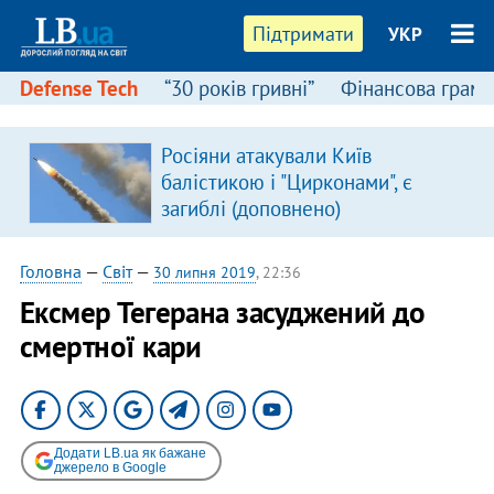
Підтримати
УКР
Defense Tech
“30 років гривні”
Фінансова грамо
Росіяни атакували Київ
балістикою і "Цирконами", є
загиблі (доповнено)
Головна
—
Світ
—
30 липня 2019
, 22:36
Ексмер Тегерана засуджений до
смертної кари
Додати LB.ua як бажане
джерело в Google