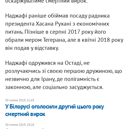
оскаржуватиме смертний вирок.
Наджафі раніше обіймав посаду радника
президента Хасана Рухані з економічних
питань. Пізніше в серпні 2017 року його
обрали мером Тегерана, але в квітні 2018 року
він подав у відставку.
Наджафі одружився на Остаді, не
розлучаючись зі своєю першою дружиною, що
незвично для Ірану, де полігамність є
законною, але соціально засуджується.
30 липня 2019, 21:43
У Білорусі оголосили другий цього року
смертний вирок
30 липня 2019, 18:26