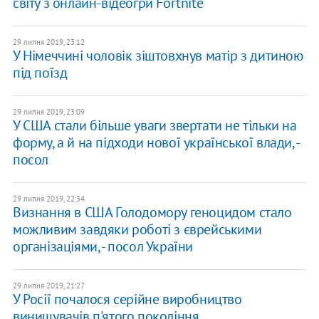
світу з онлайн-відеогри Fortnite
29 липня 2019, 23:12
У Німеччині чоловік зіштовхнув матір з дитиною
під поїзд
29 липня 2019, 23:09
У США стали більше уваги звертати не тільки на
форму, а й на підходи нової української влади, -
посол
29 липня 2019, 22:34
Визнання в США Голодомору геноцидом стало
можливим завдяки роботі з єврейськими
організаціями, - посол України
29 липня 2019, 21:27
У Росії почалося серійне виробництво
винищувачів п'ятого покоління