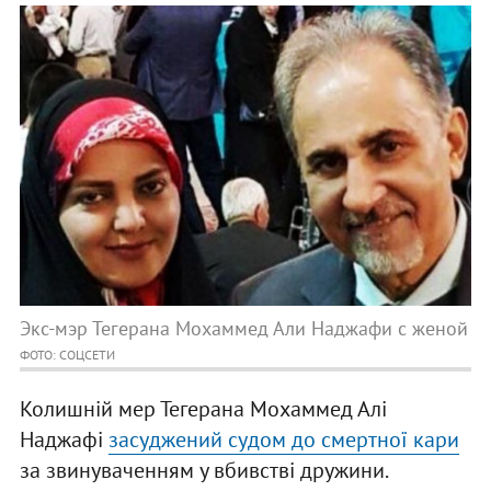
Экс-мэр Тегерана Мохаммед Али Наджафи с женой
ФОТО: СОЦСЕТИ
Колишній мер Тегерана Мохаммед Алі
Наджафі
засуджений судом до смертної кари
за звинуваченням у вбивстві дружини.