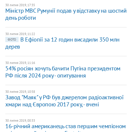
30 липня 2019, 17:35
Міністр МВС Румунії подав у відставку на шостий
день роботи
30 липня 2019, 11:22
В Ефіопії за 12 годин висадили 350 млн
ФОТО
дерев
30 липня 2019, 11:16
54% росіян хочуть бачити Путіна президентом
РФ після 2024 року - опитування
30 липня 2019, 10:58
Завод "Маяк" у РФ був джерелом радіоактивної
хмари над Європою 2017 року, - вчені
30 липня 2019, 00:33
16-річний американець став першим чемпіоном