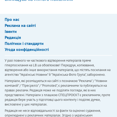
Про нас
Реклама на сайті
Івенти
Редакція
Політики і стандарти
Угода конфіденційності
У разі повного чи часткового відтворення матеріалів пряме
гіперпосилання на LB.ua обов'язкове! Передрук, копіювання,
відтворення або інше використання матеріалів, що містять посилання на
агентство "Українськi Новини" й "Українська Фото Група", заборонено.
Матеріали, які розміщуються на сайті з позначкою "Реклама" / "Новини
компаній" / "Пресреліз" / "Promoted", є рекламними та публікуються на
правах реклами. Редакція може не поділяти погляди, які в них
представлені. Матеріали з плашкою СПЕЦПРОЄКТ є рекламними, проте
редакція бере участь у підготовці цього контенту і поділяє думки,
висловлені у цих матеріалах.
Редакція не несе відповідальності за факти та оціночні судження,
оприлюднені у рекламних матеріалах. Згідно з українським